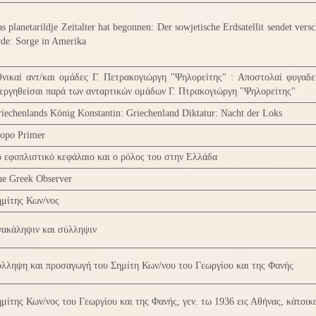
s planetarildje Zeitalter hat begonnen: Der sowjetische Erdsatellit sendet ver
de: Sorge in Amerika
νικαί αντ/και ομάδες Γ. Πετρακογιώργη "Ψηλορείτης" : Αποστολαί φυγαδε
εργηθείσαι παρά των ανταρτικών ομάδων Γ. Πτρακογιώργη "Ψηλορείτης"
iechenlands König Konstantin: Griechenland Diktatur: Nacht der Loks
opo Primer
 εφοπλιστικό κεφάλαιο και ο ρόλος του στην Ελλάδα
e Greek Observer
μίτης Κων/νος
νακάληψιν και σύλληψιν
λληψη και προσαγωγή του Σημίτη Κων/νου του Γεωργίου και της Φανής
μίτης Κων/νος του Γεωργίου και της Φανής, γεν. τω 1936 εις Αθήνας, κάτοικ