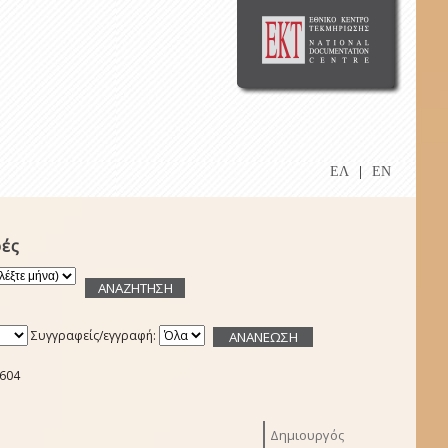
ΕΛ
|
EN
ές
Συγγραφείς/εγγραφή:
2604
Δημιουργός