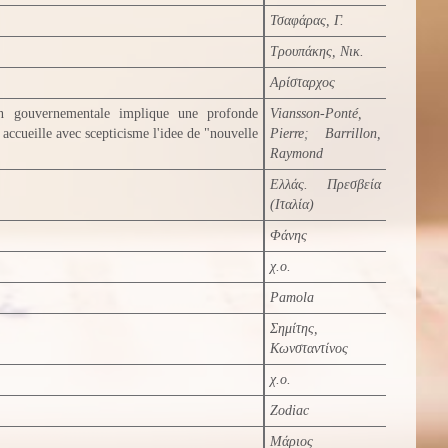
Τσαφάρας, Γ.
Τρουπάκης, Νικ.
Αρίσταρχος
on gouvernementale implique une profonde
Viansson-Ponté,
 accueille avec scepticisme l'idee de "nouvelle
Pierre
;
Barrillon,
Raymond
Ελλάς. Πρεσβεία
(Ιταλία)
Φάνης
χ.ο.
Pamola
Σημίτης,
Κωνσταντίνος
χ.ο.
Zodiac
Μάριος