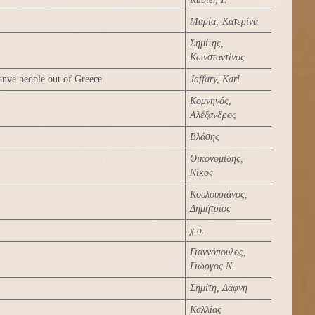
Μαρία
;
Κατερίνα
Σημίτης,
Κωνσταντίνος
tanve people out of Greece
Jaffary, Karl
Κομνηνός,
Αλέξανδρος
Βλάσης
Οικονομίδης,
Νίκος
Κουλουριάνος,
Δημήτριος
χ.ο.
Γιαννόπουλος,
Γιώργος Ν.
Σημίτη, Δάφνη
Καλλίας