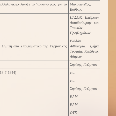
σσαλονίκης- Άναψε το 'πράσινο φως' για το
Μακρυωνίτης,
Βασίλης
ΠΑΣΟΚ. Επιτροπή
Αυτοδιοίκησης και
Τοπικών
Προβλημάτων
Ελλάδα.
υ Σημίτη από Υπαξιωματικό της Γερμανικής
Αστυνομία. Τμήμα
Τροχαίας Κινήσεως
Αθηνών
Σημίτης, Γεώργιος
18-7-1944)
χ.ο.
χ.ο.
Σημίτης, Γεώργιος
ΕΑΜ
ΕΑΜ
ΟΤΕ