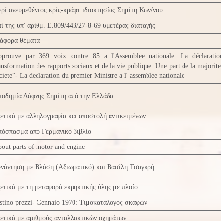
ρί ανευρεθέντος κρίς-κράφτ ιδιοκτησίας Σημίτη Κων/νου
ί της υπ' αρίθμ. Ε.809/443/27-8-69 υμετέρας διαταγής
ιάφορα θέματα
pprouve par 369 voix contre 85 a l'Assemblee nationale: La déclarati
ansformation des rapports sociaux et de la vie publique: Une part de la majorite
ciete"- La declaration du premier Ministre a l' assemblee nationale
ποδημία Δάφνης Σημίτη από την Ελλάδα
ετικά με αλληλογραφία και αποστολή αντικειμένων
πόσπασμα από Γερμανικό βιβλίο
out parts of motor and engine
υνάντηση με Βλάση (Αξιωματικό) και Βασίλη Τσαγκρή
ετικά με τη μεταφορά εκρηκτικής ύλης με πλοίο
stino prezzi- Gennaio 1970: Τιμοκατάλογος σκαφών
ετικά με αριθμούς ανταλλακτικών οχημάτων