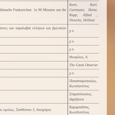
Korn, Karl
;
schlüsselte Funkzeichen: 1n 96 Minuten um die
Gartmann, Heinz
;
Rapp, Alfred
;
Droscha, Hellmut
ύσεις και παραλαβαί ελλήνων και βρετανών
χ.ο.
χ.ο.
χ.ο.
Θεοφίλου, Α.
The Greek Observer
χ.ο.
Παπασπυρόπουλος,
Κωνσταντίνος
Σταματόπουλος,
Δημήτριος
Καραμπάτσος,
ος ομοίως, Ξανθίππου 3, δικηγόρος
Κωνσταντίνος