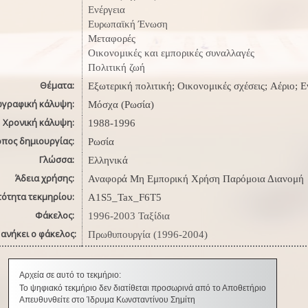
Ενέργεια
Ευρωπαϊκή Ένωση
Μεταφορές
Οικονομικές και εμπορικές συναλλαγές
Πολιτική ζωή
Θέματα:
Εξωτερική πολιτική; Οικονομικές σχέσεις; Αέριο; Ε
ωγραφική κάλυψη:
Μόσχα (Ρωσία)
Χρονική κάλυψη:
1988-1996
όπος δημιουργίας:
Ρωσία
Γλώσσα:
Ελληνικά
Άδεια χρήσης:
Αναφορά Μη Εμπορική Χρήση Παρόμοια Διανομή
τότητα τεκμηρίου:
A1S5_Tax_F6T5
Φάκελος:
1996-2003 Ταξίδια
ανήκει ο φάκελος:
Πρωθυπουργία (1996-2004)
Αρχεία σε αυτό το τεκμήριο:
Το ψηφιακό τεκμήριο δεν διατίθεται προσωρινά από το Αποθετήριο
Απευθυνθείτε στο Ίδρυμα Κωνσταντίνου Σημίτη