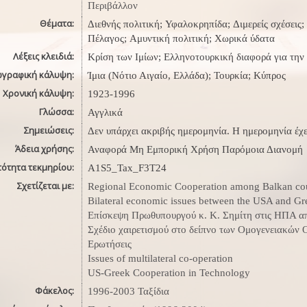
Περιβάλλον
Θέματα:
Διεθνής πολιτική; Υφαλοκρηπίδα; Διμερείς σχέσεις;
Πέλαγος; Αμυντική πολιτική; Χωρικά ύδατα
Λέξεις κλειδιά:
Κρίση των Ιμίων; Ελληνοτουρκική διαφορά για τη
ωγραφική κάλυψη:
Ίμια (Νότιο Αιγαίο, Ελλάδα); Τουρκία; Κύπρος
Χρονική κάλυψη:
1923-1996
Γλώσσα:
Αγγλικά
Σημειώσεις:
Δεν υπάρχει ακριβής ημερομηνία. Η ημερομηνία έχε
Άδεια χρήσης:
Αναφορά Μη Εμπορική Χρήση Παρόμοια Διανομή
τότητα τεκμηρίου:
A1S5_Tax_F3T24
Σχετίζεται με:
Regional Economic Cooperation among Balkan cou
Bilateral economic issues between the USA and Gr
Επίσκεψη Πρωθυπουργού κ. Κ. Σημίτη στις ΗΠΑ απ
Σχέδιο χαιρετισμού στο δείπνο των Ομογενειακώ
Ερωτήσεις
Issues of multilateral co-operation
US-Greek Cooperation in Technology
Φάκελος:
1996-2003 Ταξίδια