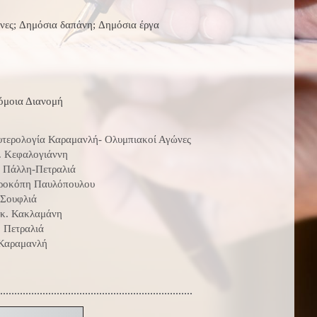
νες; Δημόσια δαπάνη; Δημόσια έργα
μοια Διανομή
υτερολογία Καραμανλή- Ολυμπιακοί Αγώνες
. Κεφαλογιάννη
 Πάλλη-Πετραλιά
ροκόπη Παυλόπουλου
 Σουφλιά
ικ. Κακλαμάνη
 Πετραλιά
 Καραμανλή