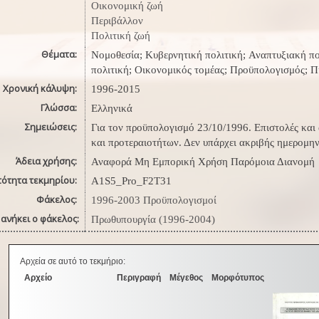
Οικονομική ζωή
Περιβάλλον
Πολιτική ζωή
Θέματα:
Νομοθεσία; Κυβερνητική πολιτική; Αναπτυξιακή πο
πολιτική; Οικονομικός τομέας; Προϋπολογισμός; Π
Χρονική κάλυψη:
1996-2015
Γλώσσα:
Ελληνικά
Σημειώσεις:
Για τον προϋπολογισμό 23/10/1996. Επιστολές και
και προτεραιοτήτων. Δεν υπάρχει ακριβής ημερομην
Άδεια χρήσης:
Αναφορά Μη Εμπορική Χρήση Παρόμοια Διανομή
τότητα τεκμηρίου:
A1S5_Pro_F2T31
Φάκελος:
1996-2003 Προϋπολογισμοί
ανήκει ο φάκελος:
Πρωθυπουργία (1996-2004)
Αρχεία σε αυτό το τεκμήριο:
Αρχείο
Περιγραφή
Μέγεθος
Μορφότυπος