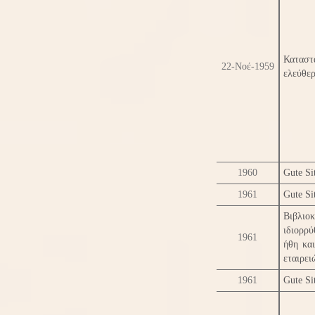
Καταστ
22-Νοέ-1959
ελεύθερ
1960
Gute Si
1961
Gute Si
Βιβλιο
ιδιορρ
1961
ήθη κα
εταιρει
1961
Gute Si