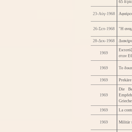
65 δ/ρ
23-Αύγ-1968
Αφαίρε
26-Σεπ-1968
"Η ανα
28-Δεκ-1968
Διακήρυ
Εκτοπίζ
1969
στον Ε
1969
Το δικα
1969
Prekäre
Die Be
1969
Empfeh
Grieche
1969
La cont
1969
Militär