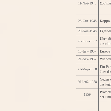
11-Νοέ-1945
Σοσιαλι
28-Οκτ-1948
Κομμου
20-Νοέ-1948
Εξέτασ
Uber d
26-Ιούν-1957
des chi
18-Δεκ-1957
Europa 
21-Δεκ-1957
Wie wer
Ein Par
21-Μάρ-1958
über da
Gegen d
26-Ιούλ-1958
der jug
Promoti
1959
der Phi