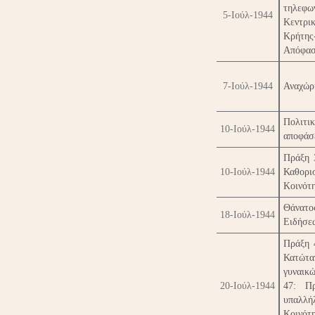
τηλεφω
5-Ιούλ-1944
Κεντρι
Κρήτης
Απόφαση
7-Ιούλ-1944
Αναχώρ
Πολιτι
10-Ιούλ-1944
αποφάσ
Πράξη 3
10-Ιούλ-1944
Καθορ
Κοινότ
Θάνατο
18-Ιούλ-1944
Ειδήσε
Πράξη 
Κατώτα
γυναικ
20-Ιούλ-1944
47: Πρ
υπαλλή
Κοινότ