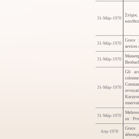
Στόχος
31-Μάρ-1970
κατέθεσ
Grece :
31-Μάρ-1970
sevices 
Massen
31-Μάρ-1970
Beobach
Gli ac
colonne
Constan
31-Μάρ-1970
avvocati
Karayorg
osservat
Mehrer
31-Μάρ-1970
zu : Pr
Grece 
Απρ-1970
dénonça