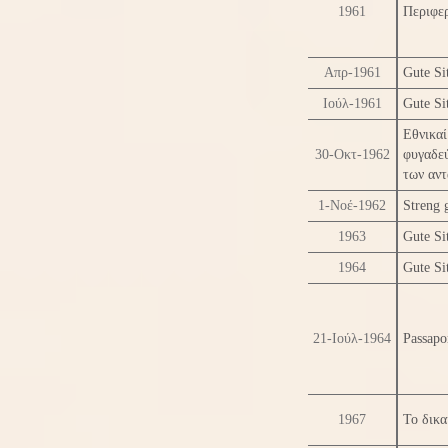
1961
Περιφερ
Απρ-1961
Gute Si
Ιούλ-1961
Gute Si
Εθνικα
30-Οκτ-1962
φυγαδε
των αν
1-Νοέ-1962
Streng 
1963
Gute Si
1964
Gute Si
21-Ιούλ-1964
Passapo
1967
Το δικα