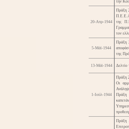
την Κο
Πράξη 
Π.Ε.Ε.
20-Απρ-1944
της Π.
Γραμμα
τον ελλ
Πράξη 
5-Μάϊ-1944
αποφάσ
της Πρά
13-Μάϊ-1944
Δελτίο 
Πράξη 2
Οι αρμ
Ανάληψ
1-Ιούλ-1944
Πράξη 
καπετά
Υπηρε
προθεσμ
Πράξη 
Επιτρο