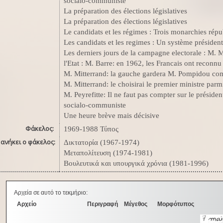
socialo-communiste
La préparation des élections législatives
La préparation des élections législatives
Le candidats et les régimes : Trois monarchies répu
Les candidats et les regimes : Un système président
Les derniers jours de la campagne electorale : M. M
l'Etat : M. Barre: en 1962, les Francais ont recon
M. Mitterrand: la gauche gardera M. Pompidou co
M. Mitterrand: le choisirai le premier ministre parmi
M. Peyrefitte: Il ne faut pas compter sur le prési
socialo-communiste
Une heure brève mais décisive
Φάκελος:
1969-1988 Τύπος
ανήκει ο φάκελος:
Δικτατορία (1967-1974)
Μεταπολίτευση (1974-1981)
Βουλευτικά και υπουργικά χρόνια (1981-1996)
Αρχεία σε αυτό το τεκμήριο:
Αρχείο
Περιγραφή
Μέγεθος
Μορφότυπος