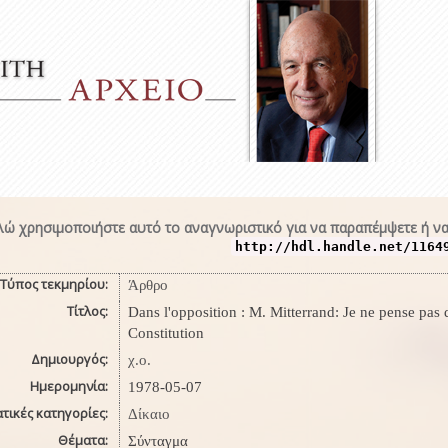
ώ χρησιμοποιήστε αυτό το αναγνωριστικό για να παραπέμψετε ή να
http://hdl.handle.net/1164
Τύπος τεκμηρίου:
Άρθρο
Τίτλος:
Dans l'opposition : M. Mitterrand: Je ne pense pas d
Constitution
Δημιουργός:
χ.ο.
Ημερομηνία:
1978-05-07
τικές κατηγορίες:
Δίκαιο
Θέματα:
Σύνταγμα