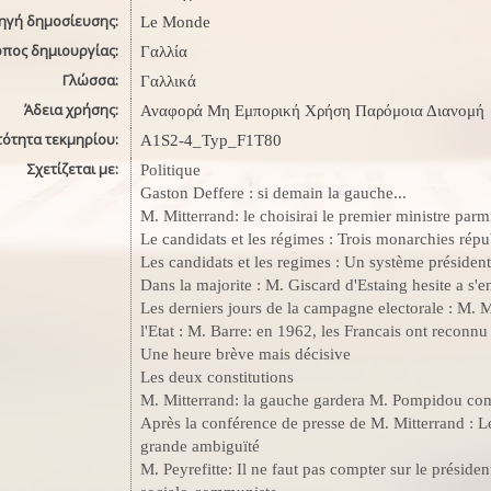
ηγή δημοσίευσης:
Le Monde
όπος δημιουργίας:
Γαλλία
Γλώσσα:
Γαλλικά
Άδεια χρήσης:
Αναφορά Μη Εμπορική Χρήση Παρόμοια Διανομή
τότητα τεκμηρίου:
A1S2-4_Typ_F1Τ80
Σχετίζεται με:
Politique
Gaston Deffere : si demain la gauche...
M. Mitterrand: le choisirai le premier ministre parmi
Le candidats et les régimes : Trois monarchies répu
Les candidats et les regimes : Un système président
Dans la majorite : M. Giscard d'Estaing hesite a s'
Les derniers jours de la campagne electorale : M. M
l'Etat : M. Barre: en 1962, les Francais ont recon
Une heure brève mais décisive
Les deux constitutions
M. Mitterrand: la gauche gardera M. Pompidou co
Après la conférence de presse de M. Mitterrand : Le 
grande ambiguïté
M. Peyrefitte: Il ne faut pas compter sur le prési