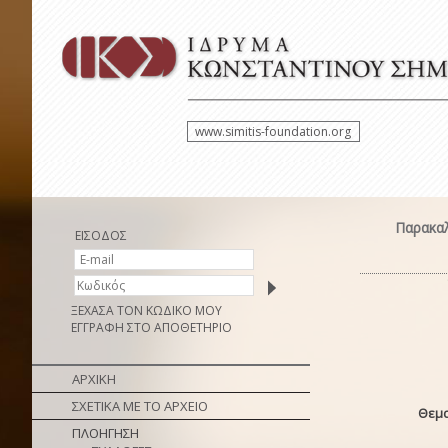
www.simitis-foundation.org
Παρακαλ
ΕΙΣΟΔΟΣ
ΞΕΧΑΣΑ ΤΟΝ ΚΩΔΙΚΟ ΜΟΥ
ΕΓΓΡΑΦΗ ΣΤΟ ΑΠΟΘΕΤΗΡΙΟ
ΑΡΧΙΚΗ
ΣΧΕΤΙΚΑ ΜΕ ΤΟ ΑΡΧΕΙΟ
Θεμα
ΠΛΟΗΓΗΣΗ