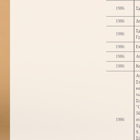
1986
Σχ
1986
Δη
Σχ
1986
Γ
1986
Ε
1986
Απ
1986
Κ
Α
Σ
κ
τ
Σ
"C
5
1986
συ
Έ
S
Σύ