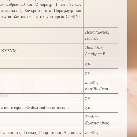
των άρθρων 20 και 42 παράγρ. 1 των Γενικών
 κατασκευής Συγκροτήματος Παραγωγής και
ιών αυτών, απευθείας στην εταιρεία COSINT
Παπαντωνίου,
Γιάννος
Παπούλιας,
το ΚΥΣΥΜ
Δημήτρης Β.
χ.ο.
χ.ο.
Σημίτης,
Κωνσταντίνος
χ.ο.
a more equitable distribution of income
χ.ο.
Σημίτης,
Κωνσταντίνος
μίας και της Γενικής Γραμματείας Δημοσίων
Σημίτης,