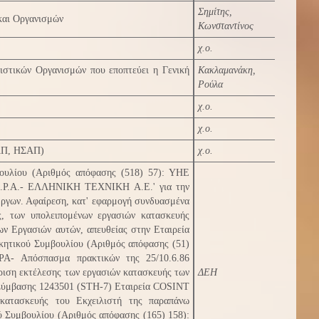
Σημίτης,
 και Οργανισμών
Κωνσταντίνος
χ.ο.
ιστικών Οργανισμών που εποπτεύει η Γενική
Κακλαμανάκη,
Ρούλα
χ.ο.
χ.ο.
ΠΑΠ, ΗΣΑΠ)
χ.ο.
βουλίου (Αριθμός απόφασης (518) 57): ΥΗΕ
 S.P.A.- ΕΛΛΗΝΙΚΗ ΤΕΧΝΙΚΗ Α.Ε.' για την
ργων. Αφαίρεση, κατ' εφαρμογή συνδυασμένα
, των υπολειπομένων εργασιών κατασκευής
ν Εργασιών αυτών, απευθείας στην Εταιρεία
κητικού Συμβουλίου (Αριθμός απόφασης (51)
PA- Απόσπασμα πρακτικών της 25/10.6.86
ριση εκτέλεσης των εργασιών κατασκευής των
ΔΕΗ
 Σύμβασης 1243501 (STH-7) Εταιρεία COSINT
κατασκευής του Εκχειλιστή της παραπάνω
ύ Συμβουλίου (Αριθμός απόφασης (165) 158):