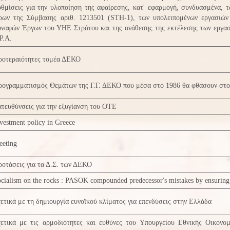
θμίσεις για την υλοποίηση της αφαίρεσης, κατ' εφαρμογή, συνδυασμένα, 
ρων της Σύμβασης αριθ. 1213501 (SΤΗ-1), των υπολειπομένων εργασιών
υναφών Έργων του ΥΗΕ Στράτου και της ανάθεσης της εκτέλεσης των εργασ
P.A.
ροτεραιότητες τομέα ΔΕΚΟ
ρογραμματισμός Θεμάτων της Γ.Γ. ΔΕΚΟ που μέσα στο 1986 θα φθάσουν σ
τευθύνσεις για την εξυγίανση του ΟΤΕ
vestment policy in Greece
eeting
οτάσεις για τα Δ.Σ. των ΔΕΚΟ
cialism on the rocks : PASOK compounded predecessor's mistakes by ensuring 
ετικά με τη δημιουργία ευνοϊκού κλίματος για επενδύσεις στην Ελλάδα
χετικά με τις αρμοδιότητες και ευθύνες του Υπουργείου Εθνικής Οικονο