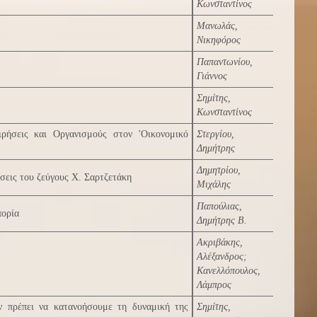
Κωνσταντίνος
Μανωλάς,
Νικηφόρος
Παπαντωνίου,
Γιάννος
Σημίτης,
Κωνσταντίνος
ιρήσεις και Οργανισμούς στον 'Οικονομικό
Στεργίου,
Δημήτρης
Δημητρίου,
ήσεις του ζεύγους Χ. Σαρτζετάκη
Μιχάλης
Παπούλιας,
πορία
Δημήτρης Β.
Ακριβάκης,
Αλέξανδρος
;
Κανελλόπουλος,
Λάμπρος
ν πρέπει να κατανοήσουμε τη δυναμική της
Σημίτης,