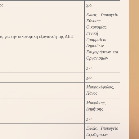
ος
χ.ο.
Ελλάς. Υπουργείο
Εθνικής
Οικονομίας.
Γενική
ις για την οικονομική εξυγίανση της ΔΕΗ
Γραμματεία
Δημοσίων
Επιχειρήσεων και
Οργανισμών
χ.ο.
χ.ο.
Μαυροκέφαλος,
Πάνος
Μαυράκης,
Δημήτρης
χ.ο.
Ελλάς. Υπουργείο
Εξωτερικών