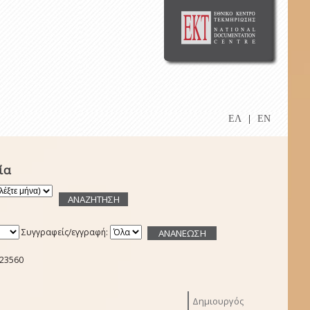
ΕΛ
|
EN
ία
Συγγραφείς/εγγραφή:
 23560
Δημιουργός