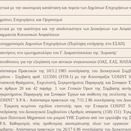
ετικά με την οικονομική κατάσταση και πορεία των Δημόσιων Επιχειρήσεων
μόσιες Επιχειρήσεις και Οργανισμοί
ετικά με την ικανότητα και την αποδοτικότητα των Διοικήσεων των Ασφαλ
ραμματεία Κοινωνικών Ασφαλίσεων
κσυγχρονισμός Δημοσίων Επιχειρήσεων (Περίληψη εισήγησης στο ΕΣΑΠ)
αντήσεις στο ερωτηματολόγιο του Γ. Διαμαντόπουλου της 'Αυριανής'
ατευθύνσεις για την εξυγίανση των αστικών συγκοινωνιών (ΟΑΣ, ΕΑΣ, ΗΛ
πόσπασμα Πρακτικών της 10/3.2.1985 συνεδρίασης του Διοικητικού Συμ
τράτου - Σύμβαση αριθ. 1213501 (STH-1) με την Κοινοπραξία 'COSINΤ
ατασκευή Φράγματος, Εκχειλιστή, Συγκροτήματος Παραγωγής και Συναφών Έ
ων άρθρων 20 και 42 παράγρ. 1 των Γενικών Όρων της Σύμβασης αυτής
υγκροτήματος Παραγωγής και Συναφών Έργων και ανάθεση της εκτέλεσης τω
OSINT" S.P.A.- Απόσπασμα πρακτικών της 7/11.2.86 συνεδρίασης του Διοι
0: Έγκριση κειμένου σχεδίου επιστολής προς την Εταιρεία COSINT S
νεδρίασης του Διοικητικού Συμβουλίου (Αριθμός απόφασης (158) 151): Έγκ
ργων Πολιτικού Μηχανικού του μικρού ΥΗΕ Στράτου από τον εργολάβο της
.P.A. Καθορισμός νέας προθεσμίας αποπεράτωσης όλων των εργασιών 
μβασης- Απόσπασμα πρακτικών της 26/17.6.86 συνεδρίασης του Διοικητικο