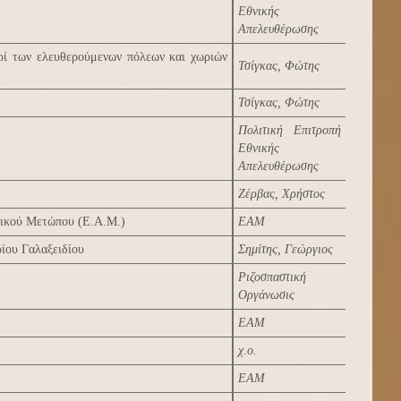
Εθνικής
Απελευθέρωσης
ρί των ελευθερούμενων πόλεων και χωριών
Τσίγκας, Φώτης
Τσίγκας, Φώτης
Πολιτική Επιτροπή
Εθνικής
Απελευθέρωσης
Ζέρβας, Χρήστος
τικού Μετώπου (Ε.Α.Μ.)
ΕΑΜ
ίου Γαλαξειδίου
Σημίτης, Γεώργιος
Ριζοσπαστική
Οργάνωσις
ΕΑΜ
χ.ο.
ΕΑΜ