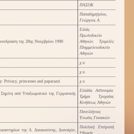
ΠΑΣΟΚ
Παπαδημητρίου,
Γεώργιος Α.
Ελλάς.
Πρωτοδικείο
υνεδρίαση της 28ης Νοεμβρίου 1990
Αθηνών. Τριμελές
Πλημμελειοδικείο
Αθηνών
χ.ο.
χ.ο.
y: Privacy, princesses and paparazzi
χ.ο.
Ελλάδα. Αστυνομία.
υ Σημίτη από Υπαξιωματικό της Γερμανικής
Τμήμα Τροχαίας
Κινήσεως Αθηνών
Πανελλήνιος
Ένωσις Γυναικών
Πολιτική Επιτροπή
καστηρίων της Λ. Δικαιοσύνης, Διαταγών,
Εθνικής