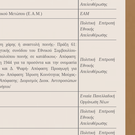
Απελευθέρωσης
τικού Μετώπου (Ε.Α.Μ.)
ΕΑΜ
Πολιτική Επιτροπή
Εθνικής
Απελευθέρωσης
ση χάρης ή αναστολή ποινής- Πράξη 61:
τικής συνόδου του Εθνικού Συμβουλίου-
πολοίπου ποινής σε κατάδικους- Απόφαση:
Πολιτική Επιτροπή
 1944 για τα προσόντα και την ονομασία
Εθνικής
 και Δ. Ψιαρή- Απόφαση: Προαγωγή για
Απελευθέρωσης
ρου- Απόφαση: Ίδρυση Κοινότητας Μούχας-
Απόφασης: Διορισμός Διοικ. Αντιπροσώπων
νήσου'
Ενιαία Πανελλαδική
Οργάνωση Νέων
Πολιτική Επιτροπή
Εθνικής
Απελευθέρωσης
Πολιτική Επιτροπή