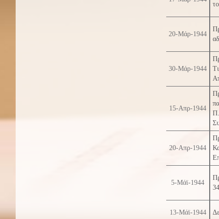
το
Πρ
20-Μάρ-1944
αδ
Πρ
30-Μάρ-1944
Τ
Α
Π
π
15-Απρ-1944
Π.
Συ
Π
20-Απρ-1944
Κ
Επ
Π
5-Μάϊ-1944
34
13-Μάϊ-1944
Δε