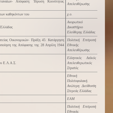
ταναίων- Απόφαση: Ίδρυση Κοινότητας
Απελευθέρωσης
 των καθηκόντων του
χ.ο.
Ακυρωτικό
 Ελλάδας
Δικαστήριο
Ελεύθερης Ελλάδας
ατείας Οικονομικών- Πράξη 45: Κατάργηση
Πολιτική Επιτροπή
οποίηση της Απόφασης της 28 Απρίλη 1944
Εθνικής
Απελευθέρωσης
Ελληνικός Λαϊκός
ου Ε.Λ.Α.Σ.
Απελευθερωτικός
Στρατός
Εθνική
Πολιτοφυλακή.
Ανώτερη Διεύθυνση
Στερεάς Ελλάδας
ΕΑΜ
Πολιτική Επιτροπή
Εθνικής