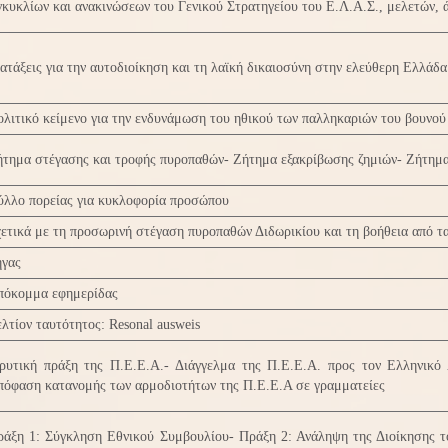
κυκλίων και ανακινώσεων του Γενικού Στρατηγείου του Ε.Λ.Α.Σ., μελετών, 
ατάξεις για την αυτοδιοίκηση και τη λαϊκή δικαιοσύνη στην ελεύθερη Ελλάδα
λιτικό κείμενο για την ενδυνάμωση του ηθικού των παλληκαριών του βουνού
ήτημα στέγασης και τροφής πυροπαθών- Ζήτημα εξακρίβωσης ζημιών- Ζήτημ
ύλλο πορείας για κυκλοφορία προσώπου
ετικά με τη προσωρινή στέγαση πυροπαθών Διδωρικίου και τη βοήθεια από τ
ήγας
πόκομμα εφημερίδας
λτίον ταυτότητος: Resonal ausweis
δρυτική πράξη της Π.Ε.Ε.Α.- Διάγγελμα της Π.Ε.Ε.Α. προς τον Ελληνικ
πόφαση κατανομής των αρμοδιοτήτων της Π.Ε.Ε.Α σε γραμματείες
ράξη 1: Σύγκληση Εθνικού Συμβουλίου- Πράξη 2: Ανάληψη της Διοίκησης 