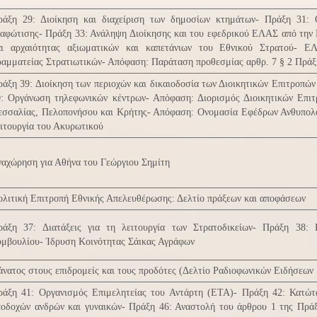
ράξη 29: Διοίκηση και διαχείριση των δημοσίων κτημάτων- Πράξη 31: 
αφώτισης- Πράξη 33: Ανάληψη Διοίκησης και του εφεδρικού ΕΛΑΣ από την 
αι αρχαιότητας αξιωματικών και καπετάνιων του Εθνικού Στρατού- Ε
αμματείας Στρατιωτικών- Απόφαση: Παράταση προθεσμίας αρθρ. 7 § 2 Πράξ
άξη 39: Διοίκηση των περιοχών και δικαιοδοσία των Διοικητικών Επιτροπώ
0: Οργάνωση τηλεφωνικών κέντρων- Απόφαση: Διορισμός Διοικητικών Επιτ
εσσαλίας, Πελοπονήσου και Κρήτης- Απόφαση: Ονομασία Εφέδρων Ανθυπολοχ
ιτουργία του Ακυρωτικού
αχώρηση για Αθήνα του Γεώργιου Σημίτη
λιτική Επιτροπή Εθνικής Απελευθέρωσης: Δελτίο πράξεων και αποφάσεων
ράξη 37: Διατάξεις για τη λειτουργία των Στρατοδικείων- Πράξη 38:
υμβουλίου- Ίδρυση Κοινότητας Σάικας Αγράφων
νατος στους επιδρομείς και τους προδότες (Δελτίο Ραδιοφωνικών Ειδήσεων 
ράξη 41: Οργανισμός Επιμελητείας του Αντάρτη (ΕΤΑ)- Πράξη 42: Κατώτ
ποδοχών ανδρών και γυναικών- Πράξη 46: Αναστολή του άρθρου 1 της Πρά