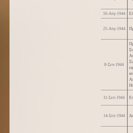
16-Αύγ-1944
Ε
25-Αύγ-1944
Πρ
Π
Σ
Α
Σ
8-Σεπ-1944
ε
α
Α
Ηπ
11-Σεπ-1944
Επ
14-Σεπ-1944
Δι