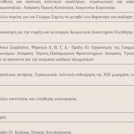
ετάθεση και απόλυση πολιτικών υπαλλήλων, στρατιωτικών και καπε
ικροσπηλιάς- Απόφαση Ίδρυση Κοινότητας Λογγιτσίου Ευρυτανίας
λλο πορείας για τον Γεώργιο Σημίτη να μεταβεί στο Καρπενήσι για ανάληψη
όσκληση για την έναρξη και λειτουργία Ακυρωτικού Δικαστηρίου Ελεύθερης
θνικό Συμβούλιο. Ψήφισμα Α, Β, Γ, Δ.- Πράξη 43: Οργανισμός της Γραμμ
διωνύμου- Απόφαση: Ίδρυση Παιδαγωγικών Φροντιστηρίων- Απόφαση: Τροπ
α τα προσόντα και την ονομασία εφέδρων αξιωματικών
νιάτικος αντάρτης: Στρατιωτική- πολιτική επιθεώρηση της ΧΙΙΙ μεραρχίας τ
λλο ταυτότητας και ελεύθερης κυκλοφορίας
ήγας
άξη 55: Κώδικας Τοπικής Αυτοδιοίκησης