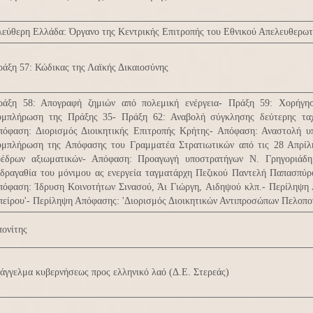
λεύθερη Ελλάδα: Όργανο της Κεντρικής Επιτροπής του Εθνικού Απελευθερω
άξη 57: Κώδικας της Λαϊκής Δικαιοσύνης
ράξη 58: Απογραφή ζημιών από πολεμική ενέργεια- Πράξη 59: Χορήγη
υμπλήρωση της Πράξης 35- Πράξη 62: Αναβολή σύγκλησης δεύτερης ταχ
πόφαση: Διορισμός Διοικητικής Επιτροπής Κρήτης- Απόφαση: Αναστολή υ
υμπλήρωση της Απόφασης του Γραμματέα Στρατιωτικών από τις 28 Απρίλη
φέδρων αξιωματικών- Απόφαση: Προαγωγή υποστρατήγων Ν. Γρηγοριάδη
νδραγαθία του μόνιμου ας ενεργεία ταγματάρχη Πεζικού Παντελή Παπασπύ
πόφαση: Ίδρυση Κοινοτήτων Σινασού, Άι Γιώργη, Αιδηψού κλπ.- Περίληψη 
είρου'- Περίληψη Απόφασης: 'Διορισμός Διοικητικών Αντιπροσώπων Πελοπο
ονίτης
άγγελμα κυβερνήσεως προς ελληνικό λαό (Δ.Ε. Στερεάς)