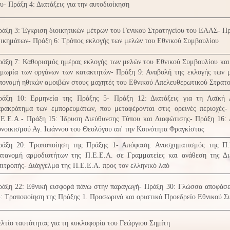
υ- Πράξη 4: Διατάξεις για την αυτοδιοίκηση
άξη 3: Έγκριση διοικητικών μέτρων του Γενικού Στρατηγείου του ΕΛΑΣ- Πρ
ικημάτων- Πράξη 6: Τρόπος εκλογής των μελών του Εθνικού Συμβουλίου
άξη 7: Καθορισμός ημέρας εκλογής των μελών του Εθνικού Συμβουλίου και 
ιμωρία των οργάνων των κατακτητών- Πράξη 9: Αναβολή της εκλογής των 
πονομή ηθικών αμοιβών στους μαχητές του Εθνικού Απελευθερωτικού Στρατ
ράξη 10: Ερμηνεία της Πράξης 5- Πράξη 12: Διατάξεις για τη Λαϊκή 
αρακράτημα των εμπορευμάτων, που μεταφέρονται στις ορεινές περιοχές
Ε.Ε.Α.- Πράξη 15: Ίδρυση Διεύθυνσης Τύπου και Διαφώτισης- Πράξη 16: 
νοικισμού Αγ. Ιωάννου του Θεολόγου απ' την Κοινότητα Φραγκίστας
ράξη 20: Τροποποίηση της Πράξης 1- Απόφαση: Ανασχηματισμός της Π.
ατανομή αρμοδιοτήτων της Π.Ε.Ε.Α. σε Γραμματείες και ανάθεση της Δ
ιτροπής- Διάγγελμα της Π.Ε.Ε.Α. προς τον ελληνικό λαό
ράξη 22: Εθνική εισφορά πάνω στην παραγωγή- Πράξη 30: Γλώσσα αποφάσε
: Τροποποίηση της Πράξης 1. Προσωρινό και οριστικό Προεδρείο Εθνικού Σ
λτίο ταυτότητας για τη κυκλοφορία του Γεώργιου Σημίτη