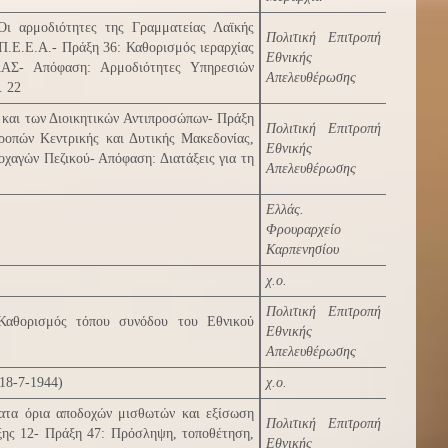
Οι αρμοδιότητες της Γραμματείας Λαϊκής
Πολιτική Επιτροπή
Π.Ε.Ε.Α.- Πράξη 36: Καθορισμός ιεραρχίας
Εθνικής
ΛΑΣ- Απόφαση: Αρμοδιότητες Υπηρεσιών
Απελευθέρωσης
. 22
ν και των Διοικητικών Αντιπροσώπων- Πράξη
Πολιτική Επιτροπή
ροπών Κεντρικής και Δυτικής Μακεδονίας,
Εθνικής
αγών Πεζικού- Απόφαση: Διατάξεις για τη
Απελευθέρωσης
Ελλάς.
Φρουραρχείο
Καρπενησίου
χ.ο.
Πολιτική Επιτροπή
 Καθορισμός τόπου συνόδου του Εθνικού
Εθνικής
Απελευθέρωσης
18-7-1944)
χ.ο.
ατα όρια αποδοχών μισθωτών και εξίσωση
Πολιτική Επιτροπή
ξης 12- Πράξη 47: Πρόσληψη, τοποθέτηση,
Εθνικής