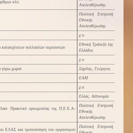
άρθρων κλπ.
Απελευθέρωσης
Πολιτική Επιτροπή
Εθνικής
Απελευθέρωσης
χ.ο.
Εθνική Τράπεζα της
α κατασχέσεων πολλαπλών περιουσιών
Ελλάδος
χ.ο.
α γύρω χωριά
Σημίτης, Γεώργιος
ΕΑΜ
χ.ο.
Ελλάς. Αστυνομία
Πολιτική Επιτροπή
ό Λαό- Πρακτικό ορκωμοσίας της Π.Ε.Ε.Α-
Εθνικής
Απελευθέρωσης
Πολιτική Επιτροπή
του ΕΛΑΣ και τροποποίηση του οργανισμού
Εθνικής