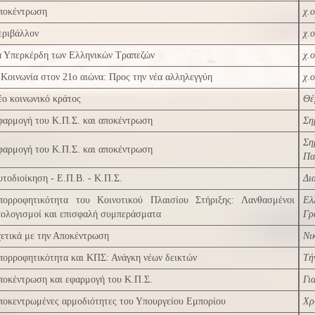
ποκέντρωση
χ.ο
εριβάλλον
χ.ο
α Υπερκέρδη των Ελληνικών Τραπεζών
χ.ο
Κοινωνία στον 21ο αιώνα: Προς την νέα αλληλεγγύη
χ.ο
ο κοινωνικό κράτος
Θέ
φαρμογή του Κ.Π.Σ. και αποκέντρωση
Ση
Ση
φαρμογή του Κ.Π.Σ. και αποκέντρωση
Πα
τοδιοίκηση - Ε.Π.Β. - Κ.Π.Σ.
Δι
πορροφητικότητα του Κοινοτικού Πλαισίου Στήριξης: Λανθασμένοι
Ελ
πολογισμοί και επισφαλή συμπεράσματα
Γρ
ετικά με την Αποκέντρωση
Νι
πορροφητικότητα και ΚΠΣ: Ανάγκη νέων δεικτών
Τή
ποκέντρωση και εφαρμογή του Κ.Π.Σ.
Γι
ποκεντρωμένες αρμοδιότητες του Υπουργείου Εμπορίου
Χρ