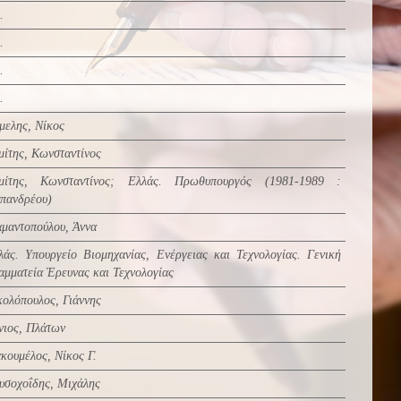
.
.
.
.
μελης, Νίκος
μίτης, Κωνσταντίνος
μίτης, Κωνσταντίνος
;
Ελλάς. Πρωθυπουργός (1981-1989 :
πανδρέου)
αμαντοπούλου, Άννα
λάς. Υπουργείο Βιομηχανίας, Ενέργειας και Τεχνολογίας. Γενική
αμματεία Έρευνας και Τεχνολογίας
κολόπουλος, Γιάννης
νιος, Πλάτων
ακουμέλος, Νίκος Γ.
υσοχοΐδης, Μιχάλης