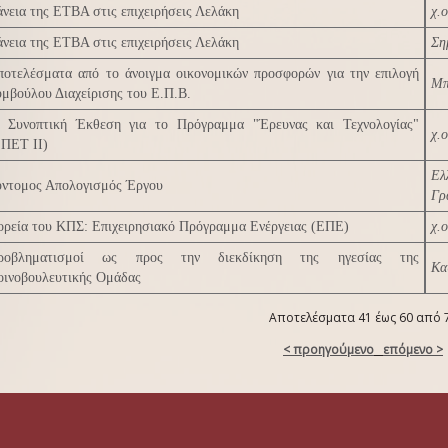
νεια της ΕΤΒΑ στις επιχειρήσεις Λελάκη
χ.ο
νεια της ΕΤΒΑ στις επιχειρήσεις Λελάκη
Ση
ποτελέσματα από το άνοιγμα οικονομικών προσφορών για την επιλογή
Μπ
μβούλου Διαχείρισης του Ε.Π.Β.
' Συνοπτική Έκθεση για το Πρόγραμμα "Έρευνας και Τεχνολογίας"
χ.ο
ΕΠΕΤ ΙΙ)
Ελ
ύντομος Απολογισμός Έργου
Γρ
ορεία του ΚΠΣ: Επιχειρησιακό Πρόγραμμα Ενέργειας (ΕΠΕ)
χ.ο
ροβληματισμοί ως προς την διεκδίκηση της ηγεσίας της
Κα
οινοβουλευτικής Ομάδας
Αποτελέσματα 41 έως 60 από 
< προηγούμενο
επόμενο >