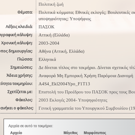
Πολιτική ζωή
Θέματα:
Πολιτικά κόμματα; Εθνικές εκλογές; Βουλευτικές 
υποψηφιότητας; Υποψήφιος
Λέξεις κλειδιά:
ΠΑΣΟΚ
ωγραφική κάλυψη:
Αττική (Ελλάδα)
Χρονική κάλυψη:
2003-2004
όπος δημιουργίας:
Αθήνα (Αττική, Ελλάδα)
Γλώσσα:
Ελληνικά
Σημειώσεις:
Δε δίνεται τίτλος στο τεκμήριο. Δίνεται σχετικός τ
Άδεια χρήσης:
Αναφορά Μη Εμπορική Χρήση Παρόμοια Διανομή
τότητα τεκμηρίου:
A4S4_Ekl2004Ypo_F1T13
Σχετίζεται με:
Επιστολή του Προέδρου του ΠΑΣΟΚ προς τους Βουλ
Φάκελος:
2003 Εκλογές 2004- Υποψηφιότητες
ανήκει ο φάκελος:
Γενική γραμματεία του Υπουργικού Συμβουλίου (1
Αρχεία σε αυτό το τεκμήριο:
Αρχείο
Μέγεθος
Μορφότυπος