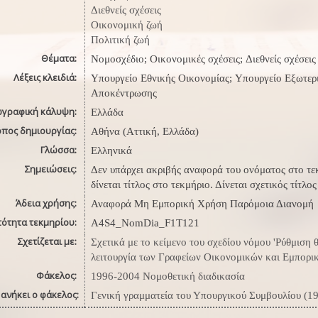
Διεθνείς σχέσεις
Οικονομική ζωή
Πολιτική ζωή
Θέματα:
Νομοσχέδιο; Οικονομικές σχέσεις; Διεθνείς σχέσεις
Λέξεις κλειδιά:
Υπουργείο Εθνικής Οικονομίας; Υπουργείο Εξωτερ
Αποκέντρωσης
ωγραφική κάλυψη:
Ελλάδα
όπος δημιουργίας:
Αθήνα (Αττική, Ελλάδα)
Γλώσσα:
Ελληνικά
Σημειώσεις:
Δεν υπάρχει ακριβής αναφορά του ονόματος στο τεκ
δίνεται τίτλος στο τεκμήριο. Δίνεται σχετικός τίτλο
Άδεια χρήσης:
Αναφορά Μη Εμπορική Χρήση Παρόμοια Διανομή
τότητα τεκμηρίου:
A4S4_NomDia_F1T121
Σχετίζεται με:
Σχετικά με το κείμενο του σχεδίου νόμου 'Ρύθμισ
λειτουργία των Γραφείων Οικονομικών και Εμπορι
Φάκελος:
1996-2004 Νομοθετική διαδικασία
ανήκει ο φάκελος:
Γενική γραμματεία του Υπουργικού Συμβουλίου (1