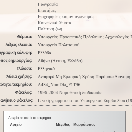
Γεωγραφία
Επιστήμες
Επιχειρήσεις και ανταγωνισμός
Κοινωνικά θέματα
Πολιτική ζωή
Θέματα:
Υπουργείο; Προσωπικό; Πρόσληψη; Αρχαιολογία; Π
Λέξεις κλειδιά:
Υπουργείο Πολιτισμού
ωγραφική κάλυψη:
Ελλάδα
όπος δημιουργίας:
Αθήνα (Αττική, Ελλάδα)
Γλώσσα:
Ελληνικά
Άδεια χρήσης:
Αναφορά Μη Εμπορική Χρήση Παρόμοια Διανομή
τότητα τεκμηρίου:
A4S4_NomDia_F1T96
Φάκελος:
1996-2004 Νομοθετική διαδικασία
ανήκει ο φάκελος:
Γενική γραμματεία του Υπουργικού Συμβουλίου (1
Αρχεία σε αυτό το τεκμήριο:
Αρχείο
Μέγεθος
Μορφότυπος