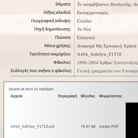
Θέματα:
Το ασυμβίβαστο; Βουλευτής; Α
Λέξεις κλειδιά:
Εκσυγχρονισμός
Γεωγραφική κάλυψη:
Ελλάδα
Πηγή δημοσίευσης:
Τα Νέα
Γλώσσα:
Ελληνικά
Άδεια χρήσης:
Αναφορά Μη Εμπορική Χρήση 
Ταυτότητα τεκμηρίου:
A4S4_ArthSyn_F1T10
Φάκελος:
1996-2004 Άρθρα/ Συνεντεύξεις
Συλλογές που ανήκει ο φάκελος:
Γενική γραμματεία του Υπουργ
Αρχεία σε αυτό το τεκμήριο:
Αρχείο
Περιγραφή
Μέγεθος
Μορφότυπος
A4S4_ArthSyn_F1T10.pdf
79.97 kB
Adobe PDF