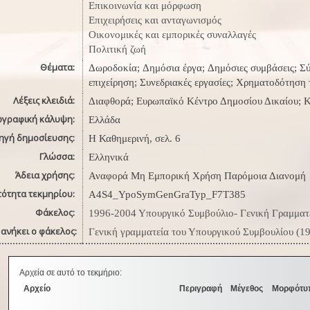
Επικοινωνία και μόρφωση
Επιχειρήσεις και ανταγωνισμός
Οικονομικές και εμπορικές συναλλαγές
Πολιτική ζωή
Θέματα:
Δωροδοκία; Δημόσια έργα; Δημόσιες συμβάσεις; Σ
επιχείρηση; Συνεδριακές εργασίες; Χρηματοδότηση
Λέξεις κλειδιά:
Διαφθορά; Ευρωπαϊκό Κέντρο Δημοσίου Δικαίου; 
ωγραφική κάλυψη:
Ελλάδα
ηγή δημοσίευσης:
Η Καθημερινή, σελ. 6
Γλώσσα:
Ελληνικά
Άδεια χρήσης:
Αναφορά Μη Εμπορική Χρήση Παρόμοια Διανομή
τότητα τεκμηρίου:
A4S4_YpoSymGenGraTyp_F7T385
Φάκελος:
1996-2004 Υπουργικό Συμβούλιο- Γενική Γραμματε
ανήκει ο φάκελος:
Γενική γραμματεία του Υπουργικού Συμβουλίου (1
Αρχεία σε αυτό το τεκμήριο:
Αρχείο
Περιγραφή
Μέγεθος
Μορφότυ