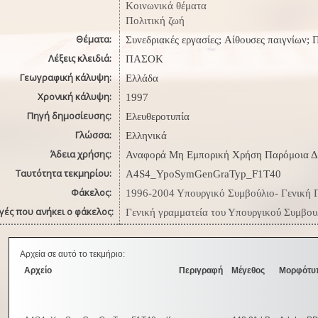
Κοινωνικά θέματα
Πολιτική ζωή
Θέματα:
Συνεδριακές εργασίες; Αίθουσες παιγνίων; 
Λέξεις κλειδιά:
ΠΑΣΟΚ
Γεωγραφική κάλυψη:
Ελλάδα
Χρονική κάλυψη:
1997
Πηγή δημοσίευσης:
Ελευθεροτυπία
Γλώσσα:
Ελληνικά
Άδεια χρήσης:
Αναφορά Μη Εμπορική Χρήση Παρόμοια Δ
Ταυτότητα τεκμηρίου:
A4S4_YpoSymGenGraTyp_F1T40
Φάκελος:
1996-2004 Υπουργικό Συμβούλιο- Γενική Γ
γές που ανήκει ο φάκελος:
Γενική γραμματεία του Υπουργικού Συμβου
Αρχεία σε αυτό το τεκμήριο:
Αρχείο
Περιγραφή
Μέγεθος
Μορφότυ