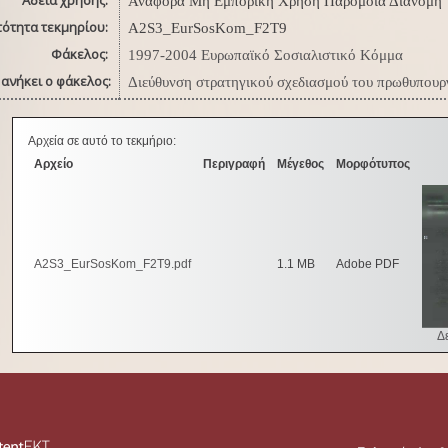
Άδεια χρήσης:
Αναφορά Μη Εμπορική Χρήση Παρόμοια Διανομή
τότητα τεκμηρίου:
A2S3_EurSosKom_F2T9
Φάκελος:
1997-2004 Ευρωπαϊκό Σοσιαλιστικό Κόμμα
ανήκει ο φάκελος:
Διεύθυνση στρατηγικού σχεδιασμού του πρωθυπουρ
Αρχεία σε αυτό το τεκμήριο:
Αρχείο
Περιγραφή
Μέγεθος
Μορφότυπος
A2S3_EurSosKom_F2T9.pdf
1.1 MB
Adobe PDF
Δε