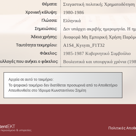
Θέματα:
Στεγαστική πολιτική; Χρηματοδότηση
Χρονική κάλυψη:
1980-1986
Γλώσσα:
Ελληνικά
Σημειώσεις:
Δεν υπάρχει ακριβής ημερομηνία. Η ημ
Άδεια χρήσης:
Αναφορά Μη Εμπορική Χρήση Παρόμο
Ταυτότητα τεκμηρίου:
A1S4_Kysym_F1T32
Φάκελος:
1985-1987 Κυβερνητικό Συμβούλιο
υλλογές που ανήκει ο φάκελος:
Βουλευτικά και υπουργικά χρόνια (19
Αρχεία σε αυτό το τεκμήριο:
Το ψηφιακό τεκμήριο δεν διατίθεται προσωρινά από το Αποθετήριο
Απευθυνθείτε στο Ίδρυμα Κωνσταντίνου Σημίτη