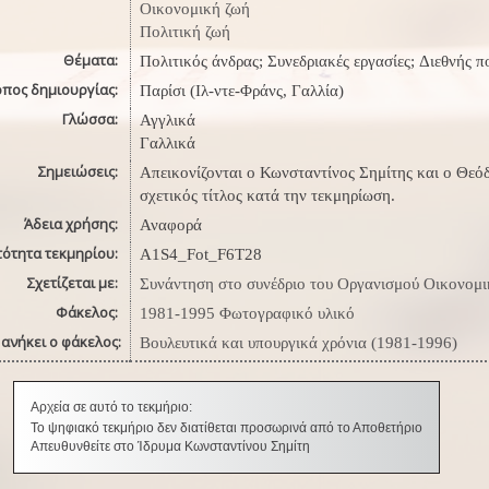
Οικονομική ζωή
Πολιτική ζωή
Θέματα:
Πολιτικός άνδρας; Συνεδριακές εργασίες; Διεθνής 
όπος δημιουργίας:
Παρίσι (Ιλ-ντε-Φράνς, Γαλλία)
Γλώσσα:
Αγγλικά
Γαλλικά
Σημειώσεις:
Απεικονίζονται ο Κωνσταντίνος Σημίτης και ο Θεόδ
σχετικός τίτλος κατά την τεκμηρίωση.
Άδεια χρήσης:
Αναφορά
τότητα τεκμηρίου:
A1S4_Fot_F6T28
Σχετίζεται με:
Συνάντηση στο συνέδριο του Οργανισμού Οικονομι
Φάκελος:
1981-1995 Φωτογραφικό υλικό
ανήκει ο φάκελος:
Βουλευτικά και υπουργικά χρόνια (1981-1996)
Αρχεία σε αυτό το τεκμήριο:
Το ψηφιακό τεκμήριο δεν διατίθεται προσωρινά από το Αποθετήριο
Απευθυνθείτε στο Ίδρυμα Κωνσταντίνου Σημίτη