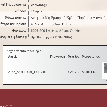
ηγή δημοσίευσης:
www.nd.gr
Γλώσσα:
Ελληνικά
Άδεια χρήσης:
Αναφορά Μη Εμπορική Χρήση Παρόμοια Διανομή
τότητα τεκμηρίου:
A1S5_ArthLogOmi_F6Τ17
Φάκελος:
1996-2004 Άρθρα/ Λόγοι/ Ομιλίες
ανήκει ο φάκελος:
Πρωθυπουργία (1996-2004)
Αρχεία σε αυτό το τεκμήριο:
Αρχείο
Περιγραφή
Μέγεθος
Μορφότυπος
A1S5_ArthLogOmi_F6T17.pdf
6.28 MB
Adobe PDF