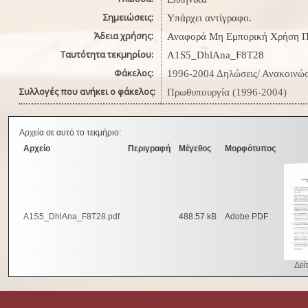
Σημειώσεις:
Υπάρχει αντίγραφο.
Άδεια χρήσης:
Αναφορά Μη Εμπορική Χρήση Π
Ταυτότητα τεκμηρίου:
A1S5_DhlAna_F8Τ28
Φάκελος:
1996-2004 Δηλώσεις/ Ανακοινώσ
Συλλογές που ανήκει ο φάκελος:
Πρωθυπουργία (1996-2004)
Αρχεία σε αυτό το τεκμήριο:
Αρχείο
Περιγραφή
Μέγεθος
Μορφότυπος
A1S5_DhlAna_F8T28.pdf
488.57 kB
Adobe PDF
Δείτ