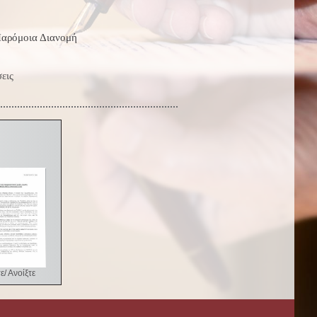
αρόμοια Διανομή
εις
ε/ Ανοίξτε