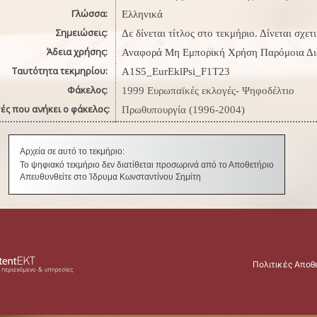
Γλώσσα:
Ελληνικά
Σημειώσεις:
Δε δίνεται τίτλος στο τεκμήριο. Δίνεται σχε
Άδεια χρήσης:
Αναφορά Μη Εμπορική Χρήση Παρόμοια Δ
Ταυτότητα τεκμηρίου:
A1S5_EurEklPsi_F1Τ23
Φάκελος:
1999 Ευρωπαϊκές εκλογές- Ψηφοδέλτιο
ές που ανήκει ο φάκελος:
Πρωθυπουργία (1996-2004)
Αρχεία σε αυτό το τεκμήριο:
Το ψηφιακό τεκμήριο δεν διατίθεται προσωρινά από το Αποθετήριο
Απευθυνθείτε στο Ίδρυμα Κωνσταντίνου Σημίτη