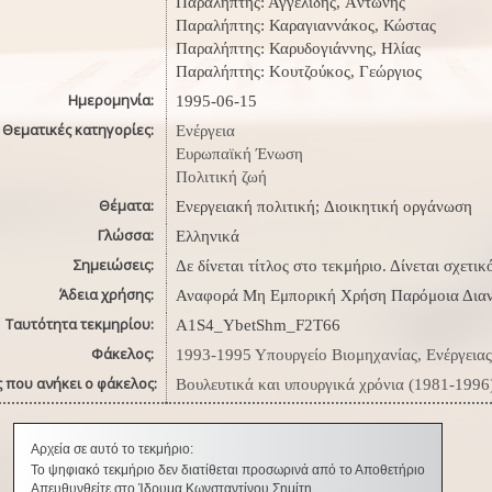
Παραλήπτης: Αγγελίδης, Aντώνης
Παραλήπτης: Καραγιαννάκος, Κώστας
Παραλήπτης: Καρυδογιάννης, Ηλίας
Παραλήπτης: Κουτζούκος, Γεώργιος
Ημερομηνία:
1995-06-15
Θεματικές κατηγορίες:
Ενέργεια
Ευρωπαϊκή Ένωση
Πολιτική ζωή
Θέματα:
Ενεργειακή πολιτική; Διοικητική οργάνωση
Γλώσσα:
Ελληνικά
Σημειώσεις:
Δε δίνεται τίτλος στο τεκμήριο. Δίνεται σχετι
Άδεια χρήσης:
Αναφορά Μη Εμπορική Χρήση Παρόμοια Δια
Ταυτότητα τεκμηρίου:
A1S4_YbetShm_F2T66
Φάκελος:
1993-1995 Υπουργείο Βιομηχανίας, Ενέργειας
 που ανήκει ο φάκελος:
Βουλευτικά και υπουργικά χρόνια (1981-1996
Αρχεία σε αυτό το τεκμήριο:
Το ψηφιακό τεκμήριο δεν διατίθεται προσωρινά από το Αποθετήριο
Απευθυνθείτε στο Ίδρυμα Κωνσταντίνου Σημίτη