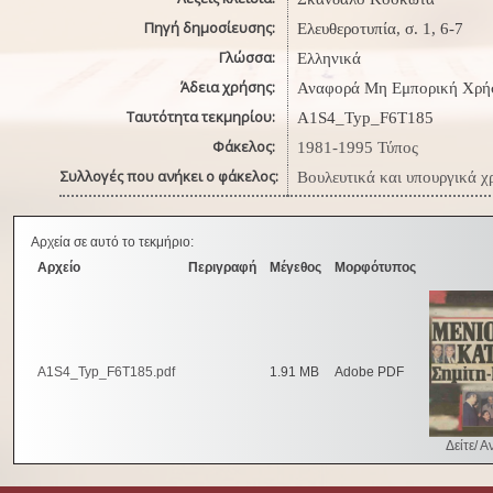
Πηγή δημοσίευσης:
Ελευθεροτυπία, σ. 1, 6-7
Γλώσσα:
Ελληνικά
Άδεια χρήσης:
Αναφορά Μη Εμπορική Χρή
Ταυτότητα τεκμηρίου:
A1S4_Typ_F6T185
Φάκελος:
1981-1995 Τύπος
Συλλογές που ανήκει ο φάκελος:
Βουλευτικά και υπουργικά χ
Αρχεία σε αυτό το τεκμήριο:
Αρχείο
Περιγραφή
Μέγεθος
Μορφότυπος
A1S4_Typ_F6T185.pdf
1.91 MB
Adobe PDF
Δείτε/ Α