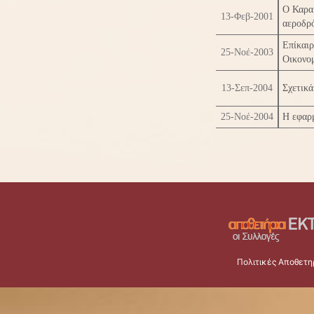
Ο Καραμ
13-Φεβ-2001
αεροδρ
Επίκαι
25-Νοέ-2003
Οικονο
13-Σεπ-2004
Σχετικά
25-Νοέ-2004
Η εφαρ