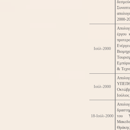
δεσμε
Συνοπτ
απολογ
2000-2
Απολογ
έργου 
προτερ
Ενέρ
Ιούλ-2000
Βιομη
Τουρ
Εμπόρι
& Τεχν
Απολογ
ΥΠΕΠΘ
Ιούλ-2000
Οκτώβρ
Ιούλιος
Απολογ
δραστη
18-Ιούλ-2000
του Υ
Μακεδο
Θράκης