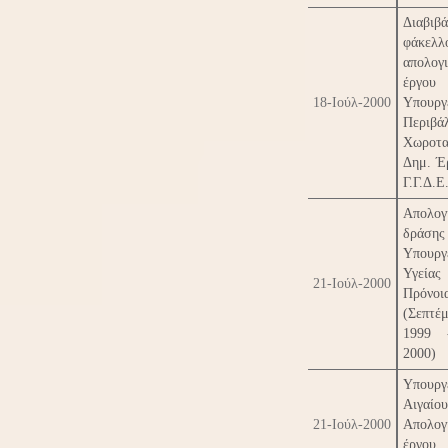
Διαβιβά
φάκελλ
απολο
έργ
18-Ιούλ-2000
Υπουργ
Περιβά
Χωροτ
Δημ. Έ
Γ.Γ.Δ.Ε
Απολογ
δράσης
Υπουργ
Υγεί
21-Ιούλ-2000
Πρόνοι
(Σεπτέμ
1999 
2000)
Υπουργ
Αιγ
21-Ιούλ-2000
Απολογ
έργ