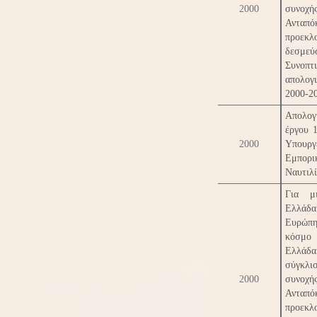
2000
συν
Ανταπό
προεκλο
δεσμε
Συνοπτ
απολογ
2000-2
Απολογ
έργου 
2000
Υπουργ
Εμπορι
Ναυτιλ
Για μ
Ελλά
Ευρώπ
κόσμο 
Ελλά
σύγκλισ
2000
συν
Ανταπό
προεκλο