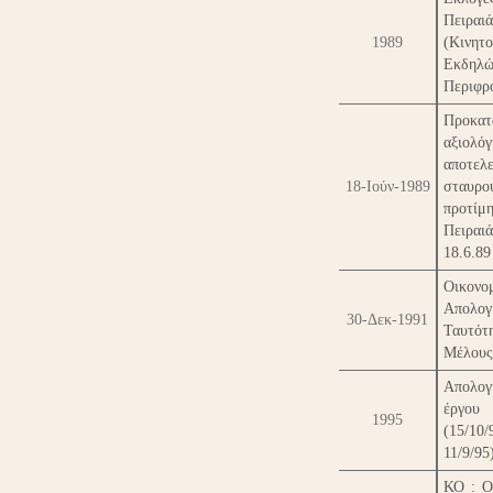
Πειραι
1989
(Κινητο
Εκδηλ
Περιφρ
Προκατ
αξιολ
αποτελ
18-Ιούν-1989
σταυρο
προτί
Πειρ
18.6.89
Οικονο
Απολογ
30-Δεκ-1991
Ταυτότ
Μέλους
Απολογ
έργο
1995
(15/1
11/9/95
ΚΟ : Ο