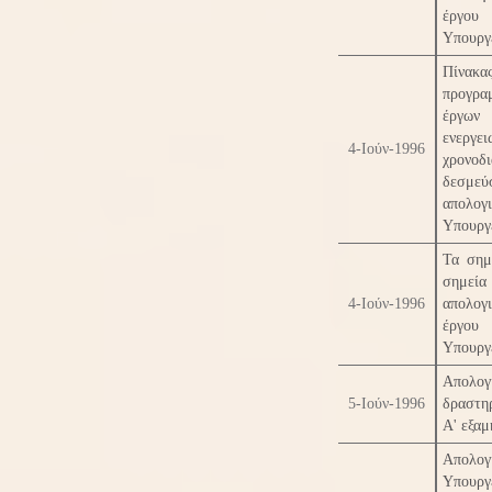
έργ
Υπουργ
Πίνακα
προγρα
έργ
ενεργει
4-Ιούν-1996
χρονοδ
δεσμε
απολογ
Υπουργ
Τα σημ
σημε
4-Ιούν-1996
απολογ
έργ
Υπουργ
Απολογ
5-Ιούν-1996
δραστη
Α' εξαμ
Απολογ
Υπουργ