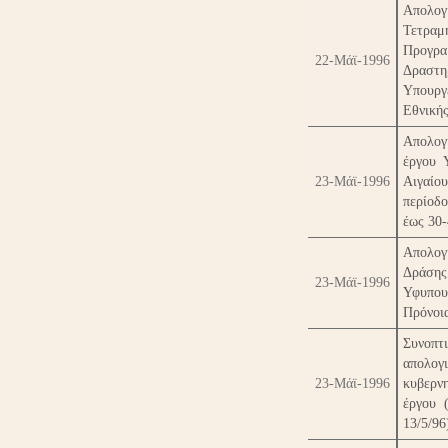
Απολογ
Τετρα
Προγρα
22-Μάϊ-1996
Δραστη
Υπουργ
Εθνική
Απολογ
έργου 
23-Μάϊ-1996
Αιγαίο
περίο
έως 30-
Απολογ
Δράσης
23-Μάϊ-1996
Υφυπου
Πρόνοι
Συνοπτ
απολογ
23-Μάϊ-1996
κυβερν
έργου (
13/5/96