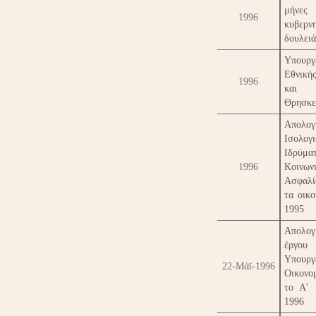
μήνες
1996
κυβερνη
δουλειά
Υπουργ
Εθνική
1996
και
Θρησκε
Απολογ
Ισολογ
Ιδρύμα
1996
Κοινων
Ασφαλ
τα οικο
1995
Απολογ
έργ
Υπουργ
22-Μάϊ-1996
Οικονο
το Α' 
1996