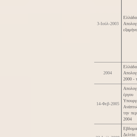
Ελλάδ
3-Ιούλ-2003
Απολο
εξαμήν
Ελλάδ
2004
Απολογ
2000 - 
Απολογ
έργ
Yπουργ
14-Φεβ-2005
Aνάπτ
την περ
2004
Εβδομα
Δελτίο