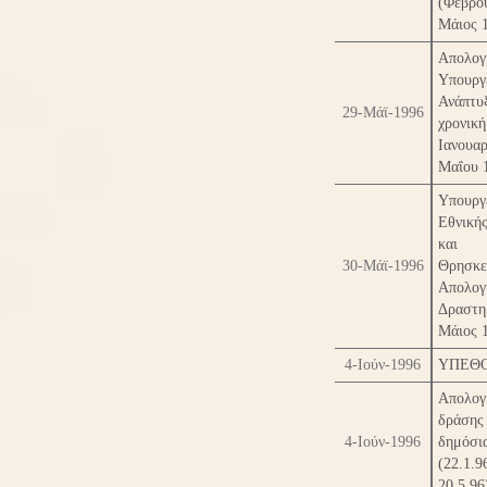
(Φεβρ
Μάιος 
Απολογ
Υπουργ
Ανάπτυξ
29-Μάϊ-1996
χρονικ
Ιανου
Μαΐου 
Υπουργ
Εθνική
και
30-Μάϊ-1996
Θρησκ
Απολογ
Δραστη
Μάιος 
4-Ιούν-1996
ΥΠΕΘ
Απολογ
δράση
4-Ιούν-1996
δημόσ
(22.
20.5.96