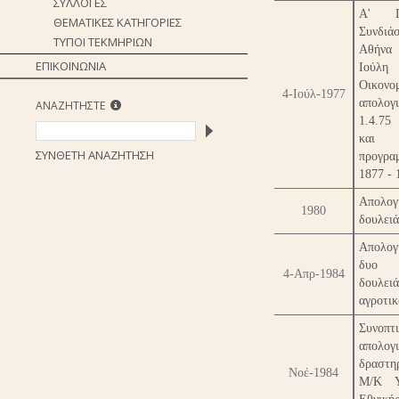
ΣΥΛΛΟΓΕΣ
Α' Πα
ΘΕΜΑΤΙΚΕΣ ΚΑΤΗΓΟΡΙΕΣ
Συνδιά
ΤΥΠΟΙ ΤΕΚΜΗΡΙΩΝ
Αθήνα
ΕΠΙΚΟΙΝΩΝΙΑ
Ιούλη
Οικονο
4-Ιούλ-1977
απολογ
ΑΝΑΖΗΤΗΣΤΕ
1.4.75
και
ΣΥΝΘΕΤΗ ΑΝΑΖΗΤΗΣΗ
προγρα
1877 - 
Απολογ
1980
δουλειά
Απολογ
δυο 
4-Απρ-1984
δουλειά
αγροτικ
Συνοπτ
απολογ
δραστη
Νοέ-1984
Μ/Κ Υ