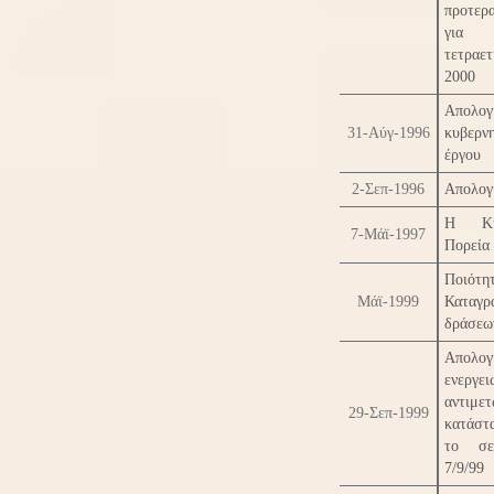
προτερα
για 
τετραε
2000
Απολογ
31-Αύγ-1996
κυβερν
έργου
2-Σεπ-1996
Απολογ
Η Κυβ
7-Μάϊ-1997
Πορεία
Ποιότη
Μάϊ-1999
Καταγρ
δράσεω
Απολογ
ενεργει
αντιμε
29-Σεπ-1999
κατάστ
το σε
7/9/99