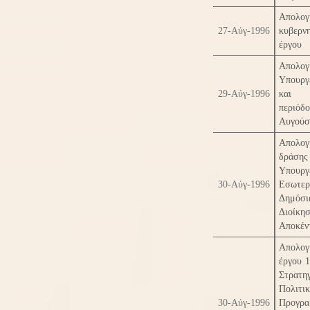
Απολογ
27-Αύγ-1996
κυβερν
έργου
Απολογ
Υπουργ
29-Αύγ-1996
και 
περιόδο
Αυγούσ
Απολογ
δράσης
Υπουργ
30-Αύγ-1996
Εσωτερ
Δημόσι
Διοί
Αποκέν
Απολογ
έργου 1
Στρατ
Πολι
30-Αύγ-1996
Προγρα