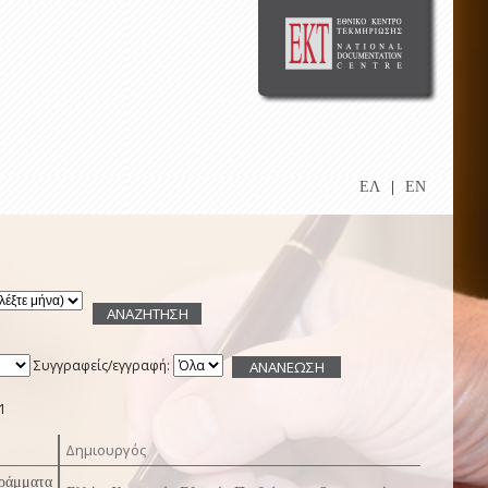
ΕΛ
|
EN
Συγγραφείς/εγγραφή:
1
Δημιουργός
γράμματα