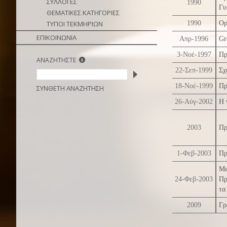
ΣΥΛΛΟΓΕΣ
1990
Γυ
ΘΕΜΑΤΙΚΕΣ ΚΑΤΗΓΟΡΙΕΣ
ΤΥΠΟΙ ΤΕΚΜΗΡΙΩΝ
1990
Ορ
ΕΠΙΚΟΙΝΩΝΙΑ
Απρ-1996
Gr
3-Νοέ-1997
Πρ
ΑΝΑΖΗΤΗΣΤΕ
22-Σεπ-1999
Σχ
18-Νοέ-1999
Πρ
ΣΥΝΘΕΤΗ ΑΝΑΖΗΤΗΣΗ
26-Αύγ-2002
Η 
2003
Πρ
1-Φεβ-2003
Πρ
Με
24-Φεβ-2003
Πρ
τα
2009
Γρ