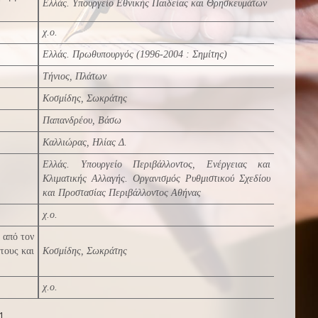
Ελλάς. Υπουργείο Εθνικής Παιδείας και Θρησκευμάτων
χ.ο.
Ελλάς. Πρωθυπουργός (1996-2004 : Σημίτης)
Τήνιος, Πλάτων
Κοσμίδης, Σωκράτης
Παπανδρέου, Βάσω
Καλλιώρας, Ηλίας Δ.
Ελλάς. Υπουργείο Περιβάλλοντος, Ενέργειας και
Κλιματικής Αλλαγής. Οργανισμός Ρυθμιστικού Σχεδίου
και Προστασίας Περιβάλλοντος Αθήνας
χ.ο.
 από τον
τους και
Κοσμίδης, Σωκράτης
χ.ο.
1