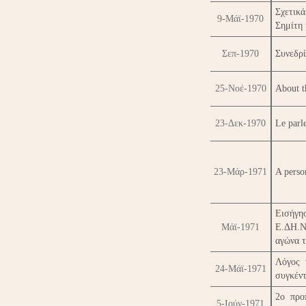
Σχετικά
9-Μάϊ-1970
Σημίτη 
Σεπ-1970
Συνεδρ
25-Νοέ-1970
About th
23-Δεκ-1970
Le parl
23-Μάρ-1971
A person
Εισήγη
Μάϊ-1971
Ε.ΔΗ.Ν.
αγώνα 
Λόγος 
24-Μάϊ-1971
συγκέν
2ο προ
5-Ιούν-1971