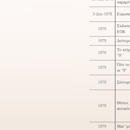
παραμέν
3-Δεκ-1978
Ευρωπαϊ
Έκδοση 
1979
ΕΟΚ
1979
Δεύτερ
Το κεί
1979
"9"
Όλο το
1979
οι "9"
1979
Σύντομη
Θέσεις
1979
αυτοκίν
1979
Μια "μ