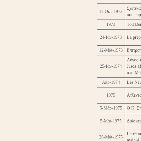
Σχετικ
11-Οκτ-1972
που επρ
1973
Tod Dem
24-Ιαν-1973
La prépa
12-Μάϊ-1973
Επιτρο
Λόγος 
25-Ιαν-1974
Jusos 
στο Μόν
Απρ-1974
Les Neu
1975
Ατζέντ
5-Μάρ-1975
Ο Κ. Σ
5-Μάϊ-1975
Διάσκε
Le réun
26-Μάϊ-1975
malgré 