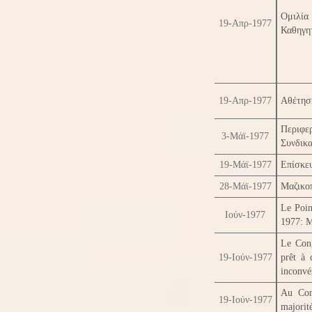
Ομιλία
19-Απρ-1977
Καθηγη
19-Απρ-1977
Αθέτησ
Περιφ
3-Μάϊ-1977
Συνδικ
19-Μάϊ-1977
Επίσκε
28-Μάϊ-1977
Μαζικο
Le Poin
Ιούν-1977
1977: M
Le Cong
19-Ιούν-1977
prêt à 
inconvén
Au Cong
19-Ιούν-1977
majorit