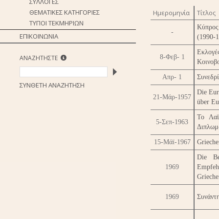
ΣΥΛΛΟΓΕΣ
ΘΕΜΑΤΙΚΕΣ ΚΑΤΗΓΟΡΙΕΣ
Ημερομηνία
Τίτλος
ΤΥΠΟΙ ΤΕΚΜΗΡΙΩΝ
Κύπρος
-
ΕΠΙΚΟΙΝΩΝΙΑ
(1990-
Εκλογέ
8-Φεβ- 1
ΑΝΑΖΗΤΗΣΤΕ
Κοινοβ
Απρ- 1
Συνεδρ
ΣΥΝΘΕΤΗ ΑΝΑΖΗΤΗΣΗ
Die Eur
21-Μάρ-1957
über E
Το Λαϊ
5-Σεπ-1963
Διπλωμ
15-Μάϊ-1967
Grieche
Die Be
1969
Empfeh
Grieche
1969
Συνάντ