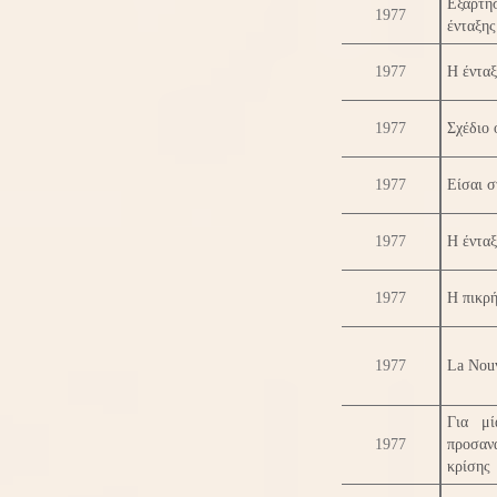
Εξάρτησ
1977
ένταξης
1977
Η ένταξ
1977
Σχέδιο 
1977
Είσαι 
1977
Η ένταξ
1977
Η πικρή
1977
La Nouv
Για μί
1977
προσανα
κρίσης