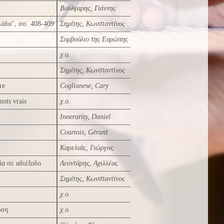
Βούλγαρης, Γιάννης
λάδα", σσ. 408-409
Σημίτης, Κωνσταντίνος
Συμβούλιο της Ευρώπης
χ.ο.
Σημίτης, Κωνσταντίνος
re
Coglianese, Cary
ots vrais
χ.ο.
Innerarity, Daniel
Courtois, Gérard
Καρελιάς, Γιώργος
α σε αδιέξοδο
Λεοντάρης, Αχιλλέας
Σημίτης, Κωνσταντίνος
χ.ο.
ωση
χ.ο.