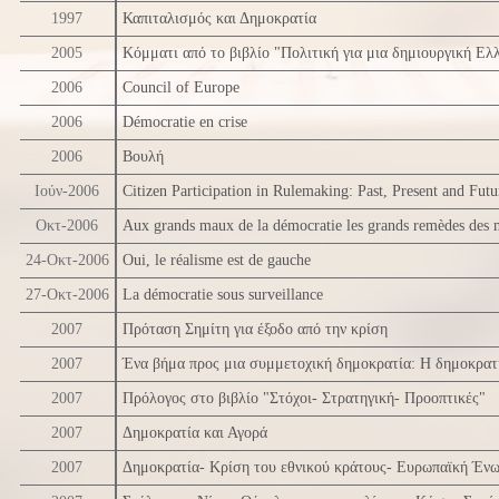
1997
Καπιταλισμός και Δημοκρατία
2005
Κόμματι από το βιβλίο "Πολιτική για μια δημιουργική Ελ
2006
Council of Europe
2006
Démocratie en crise
2006
Βουλή
Ιούν-2006
Citizen Participation in Rulemaking: Past, Present and Futu
Οκτ-2006
Aux grands maux de la démocratie les grands remèdes des m
24-Οκτ-2006
Oui, le réalisme est de gauche
27-Οκτ-2006
La démocratie sous surveillance
2007
Πρόταση Σημίτη για έξοδο από την κρίση
2007
Ένα βήμα προς μια συμμετοχική δημοκρατία: Η δημοκρατί
2007
Πρόλογος στο βιβλίο "Στόχοι- Στρατηγική- Προοπτικές"
2007
Δημοκρατία και Αγορά
2007
Δημοκρατία- Κρίση του εθνικού κράτους- Ευρωπαϊκή Έν