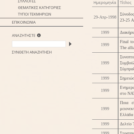
ΣΥΛΛΟΓΕΣ
Ημερομηνία
Τίτλος
ΘΕΜΑΤΙΚΕΣ ΚΑΤΗΓΟΡΙΕΣ
ΤΥΠΟΙ ΤΕΚΜΗΡΙΩΝ
Σύνοδο
29-Απρ-1998
23-25 Α
ΕΠΙΚΟΙΝΩΝΙΑ
1999
Διακήρυ
ΑΝΑΖΗΤΗΣΤΕ
Final t
1999
The alli
ΣΥΝΘΕΤΗ ΑΝΑΖΗΤΗΣΗ
Συνοπτι
1999
Συμβού
Σύμπραξ
1999
Σημειώσ
Ενημερω
1999
στο ΝΑ
Ποια ε
1999
μειονεκ
Ελλάδα 
1999
Δελτίο 
1999
Στρατηγ