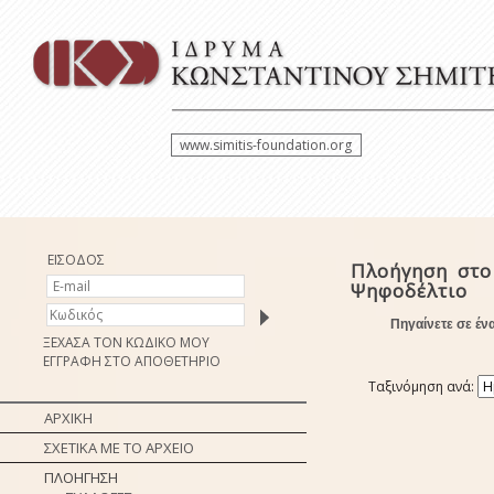
www.simitis-foundation.org
ΕΙΣΟΔΟΣ
Πλοήγηση στο
Ψηφοδέλτιο
Πηγαίνετε σε έν
ΞΕΧΑΣΑ ΤΟΝ ΚΩΔΙΚΟ ΜΟΥ
ΕΓΓΡΑΦΗ ΣΤΟ ΑΠΟΘΕΤΗΡΙΟ
Ταξινόμηση ανά:
ΑΡΧΙΚΗ
ΣΧΕΤΙΚΑ ΜΕ ΤΟ ΑΡΧΕΙΟ
ΠΛΟΗΓΗΣΗ