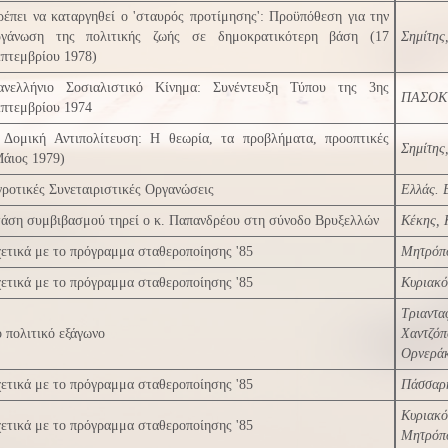
έπει να καταργηθεί ο 'σταυρός προτίμησης': Προϋπόθεση για την
ργάνωση της πολιτικής ζωής σε δημοκρατικότερη βάση (17
Σημίτης
πτεμβρίου 1978)
ανελλήνιο Σοσιαλιστικό Κίνημα: Συνέντευξη Τύπου της 3ης
ΠΑΣΟΚ
επτεμβρίου 1974
 Δομική Αντιπολίτευση: Η θεωρία, τα προβλήματα, προοπτικές
Σημίτης
άιος 1979)
ροτικές Συνεταιριστικές Οργανώσεις
Ελλάς. 
τάση συμβιβασμού τηρεί ο κ. Παπανδρέου στη σύνοδο Βρυξελλών
Κέκης, 
ετικά με το πρόγραμμα σταθεροποίησης '85
Μητρόπ
ετικά με το πρόγραμμα σταθεροποίησης '85
Κυριακό
Τριαντ
 πολιτικό εξάγωνο
Χαντζό
Ορνεράκ
ετικά με το πρόγραμμα σταθεροποίησης '85
Πάσσαρη
Κυριακό
ετικά με το πρόγραμμα σταθεροποίησης '85
Μητρόπ