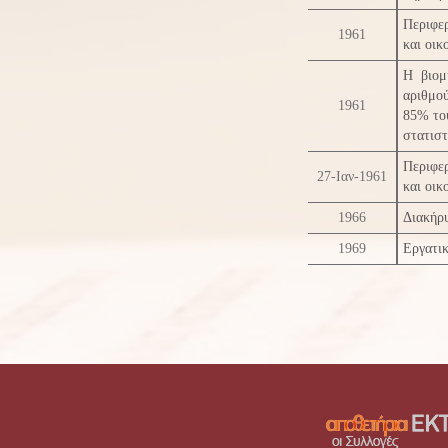
Περιφε
1961
και οικ
Η βιομ
αριθμο
1961
85% του
στατιστ
Περιφε
27-Ιαν-1961
και οικ
1966
Διακήρ
1969
Εργατικ