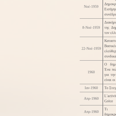
Δημο
Νοέ-1959
Εισήγ
συνέδρ
Διακήρ
8-Νοέ-1959
της Δη
τον ελλ
Κατασ
Βασικές
22-Νοέ-1959
ελεύθ
συνδικα
Ο δημο
Ένα πο
1960
για τη
είναι ο
Ιαν-1960
Το Στε
L'activ
Απρ-1960
Grèce
Τι ο
Απρ-1960
δημοκρ