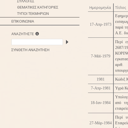
ΣΥΛΛΟΓΕΣ
ΘΕΜΑΤΙΚΕΣ ΚΑΤΗΓΟΡΙΕΣ
Ημερομηνία
Τίτλος
ΤΥΠΟΙ ΤΕΚΜΗΡΙΩΝ
Εφημερ
ΕΠΙΚΟΙΝΩΝΙΑ
εισαγω
17-Απρ-1973
παρά τ
Α.Ε. δι
ΑΝΑΖΗΤΗΣΤΕ
Περί ε
2687/1
ΣΥΝΘΕΤΗ ΑΝΑΖΗΤΗΣΗ
ΚΟΡΙΝ
7-Μάϊ-1979
εγκατα
αριθ. 
υπουργι
1981
Κώδιξ 
7-Απρ-1981
Υγρά Κ
Υπολογ
18-Ιαν-1984
από τη
εταιρεί
Περί υ
27-Μάρ-1984
Εταιρ