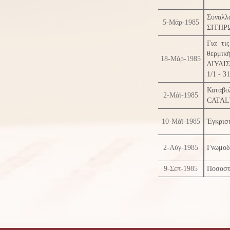
Συναλ
5-Μάρ-1985
ΣΙΤΗΡΩ
Για τι
θερμι
18-Μάρ-1985
ΔΙΥΛΙΣ
1/1 - 3
Καταβο
2-Μάϊ-1985
CATAL
10-Μάϊ-1985
Έγκρισ
2-Αύγ-1985
Γνωμοδό
9-Σεπ-1985
Ποσοστ