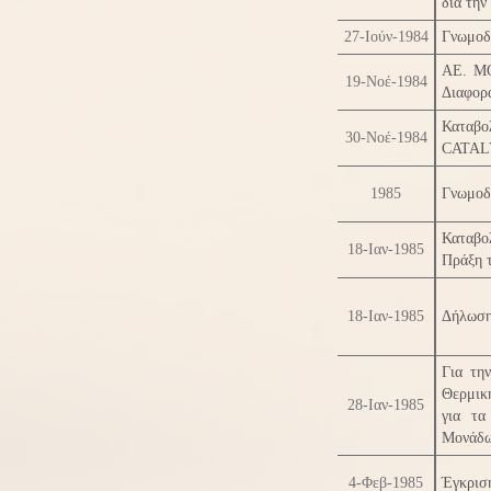
διά την
27-Ιούν-1984
Γνωμοδό
ΑΕ. M
19-Νοέ-1984
Διαφορ
Καταβο
30-Νοέ-1984
CATAL
1985
Γνωμοδό
Καταβο
18-Ιαν-1985
Πράξη τ
18-Ιαν-1985
Δήλωση
Για τη
Θερμική
28-Ιαν-1985
για τα
Μονάδω
4-Φεβ-1985
Έγκρισ