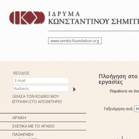
www.simitis-foundation.org
ΕΙΣΟΔΟΣ
Πλοήγηση στο
εργασίες
Πηγαίνετε σε έν
ΞΕΧΑΣΑ ΤΟΝ ΚΩΔΙΚΟ ΜΟΥ
ΕΓΓΡΑΦΗ ΣΤΟ ΑΠΟΘΕΤΗΡΙΟ
Ταξινόμηση ανά:
ΑΡΧΙΚΗ
ΣΧΕΤΙΚΑ ΜΕ ΤΟ ΑΡΧΕΙΟ
ΠΛΟΗΓΗΣΗ