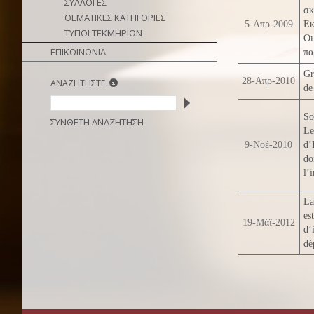
ΣΥΛΛΟΓΕΣ
σκ
ΘΕΜΑΤΙΚΕΣ ΚΑΤΗΓΟΡΙΕΣ
5-Απρ-2009
Εκ
ΤΥΠΟΙ ΤΕΚΜΗΡΙΩΝ
Οι
ΕΠΙΚΟΙΝΩΝΙΑ
πα
Gr
28-Απρ-2010
ΑΝΑΖΗΤΗΣΤΕ
de
So
ΣΥΝΘΕΤΗ ΑΝΑΖΗΤΗΣΗ
Le
9-Νοέ-2010
d’
do
l’
La
es
19-Μάϊ-2012
d’
dé