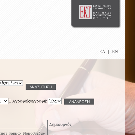
ΕΛ
|
EN
Συγγραφείς/εγγραφή:
Δημιουργός
τησε χρήμα- Νομοσχέδιο-