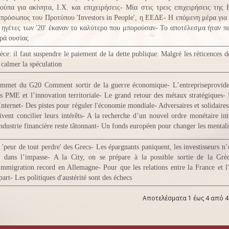
ούπα για ακίνητα, Ι.Χ. και επιχειρήσεις- Μία στις τρεις επιχειρήσεις της 
πρόσωπος του Προτύπου 'Investors in People', η ΕΕΔΕ- Η επόμενη μέρα για
 ηγέτες των '20' έκαναν το καλύτερο που μπορούσαν- Το αποτέλεσμα ήταν π
ρά ουσίας
èce: il faut suspendre le paiement de la dette publique: Malgré les réticences d
 calmer la spéculation
mmet du G20 Comment sortir de la guerre économique- L’entrepriseprovide
s PME et l’innovation territoriale- Le grand retour des métaux stratégiques- 
Internet- Des pistes pour réguler l'économie mondiale- Adversaires et solidaires
ivent concilier leurs intérêts- A la recherche d’un nouvel ordre monétaire in
industrie financière reste tâtonnant- Un fonds européen pour changer les mentalit
 'peur de tout perdre' des Grecs- Les épargnants paniquent, les investisseurs n
t dans l’impasse- A la City, on se prépare à la possible sortie de la Gr
immigration record en Allemagne- Pour que les relations entre la France et 
part- Les politiques d'austérité sont des échecs
Αποτελέσματα 1 έως 4 από 4