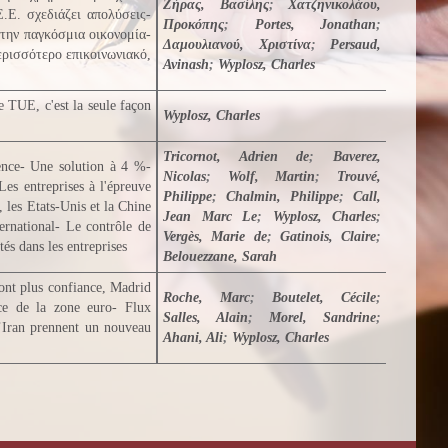
Ζήρας, Βασίλης
;
Χατζηνικολάου,
Ε.Ε. σχεδιάζει απολύσεις-
Προκόπης
;
Portes, Jonathan
;
 την παγκόσμια οικονομία-
Δαμουλιανού, Χριστίνα
;
Persaud,
ερισσότερο επικοινωνιακό,
Avinash
;
Wyplosz, Charles
e TUE, c'est la seule façon
Wyplosz, Charles
Tricornot, Adrien de
;
Baverez,
nce- Une solution à 4 %-
Nicolas
;
Wolf, Martin
;
Trouvé,
Les entreprises à l'épreuve
Philippe
;
Chalmin, Philippe
;
Call,
, les Etats-Unis et la Chine
Jean Marc Le
;
Wyplosz, Charles
;
ternational- Le contrôle de
Vergès, Marie de
;
Gatinois, Claire
;
és dans les entreprises
Belouezzane, Sarah
’ont plus confiance, Madrid
Roche, Marc
;
Boutelet, Cécile
;
èce de la zone euro- Flux
Salles, Alain
;
Morel, Sandrine
;
l’Iran prennent un nouveau
Ahani, Ali
;
Wyplosz, Charles