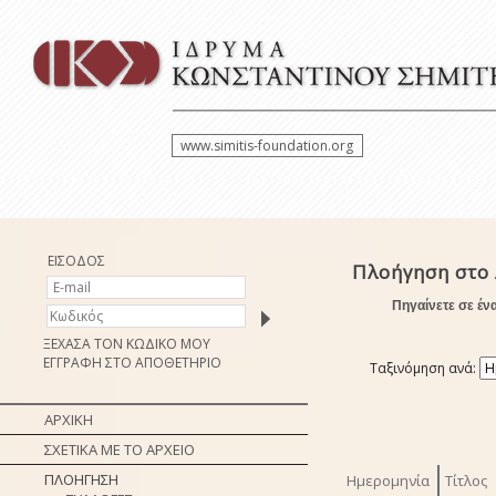
www.simitis-foundation.org
ΕΙΣΟΔΟΣ
Πλοήγηση στο 
Πηγαίνετε σε έν
ΞΕΧΑΣΑ ΤΟΝ ΚΩΔΙΚΟ ΜΟΥ
ΕΓΓΡΑΦΗ ΣΤΟ ΑΠΟΘΕΤΗΡΙΟ
Ταξινόμηση ανά:
ΑΡΧΙΚΗ
ΣΧΕΤΙΚΑ ΜΕ ΤΟ ΑΡΧΕΙΟ
ΠΛΟΗΓΗΣΗ
Ημερομηνία
Τίτλος