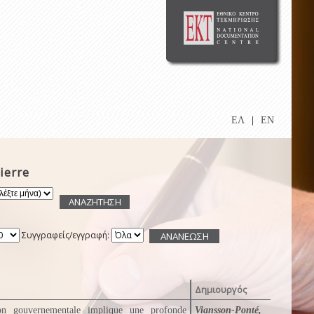
ΕΛ
|
EN
ierre
Συγγραφείς/εγγραφή:
Δημιουργός
on gouvernementale implique une profonde
Viansson-Ponté,