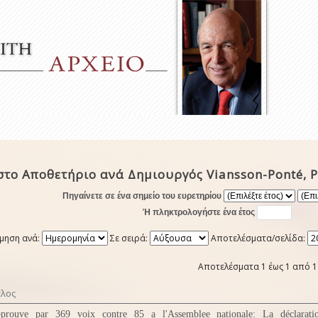
το Αποθετήριο ανά Δημιουργός Viansson-Ponté, P
Πηγαίνετε σε ένα σημείο του ευρετηρίου
Ή πληκτρολογήστε ένα έτος
μηση ανά:
Σε σειρά:
Αποτελέσματα/σελίδα:
Αποτελέσματα 1 έως 1 από 1
τλος
prouve par 369 voix contre 85 a l'Assemblee nationale: La déclarati