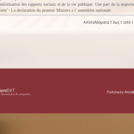
ansformation des rapports sociaux et de la vie publique: Une part de la majorit
ciete"- La declaration du premier Ministre a l' assemblee nationale
Αποτελέσματα 1 έως 1 από 1