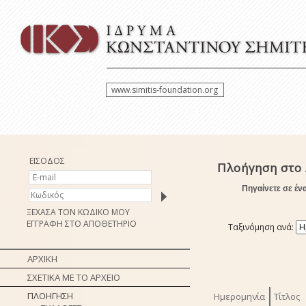
www.simitis-foundation.org
ΕΙΣΟΔΟΣ
Πλοήγηση στο 
Πηγαίνετε σε έν
ΞΕΧΑΣΑ ΤΟΝ ΚΩΔΙΚΟ ΜΟΥ
ΕΓΓΡΑΦΗ ΣΤΟ ΑΠΟΘΕΤΗΡΙΟ
Ταξινόμηση ανά:
ΑΡΧΙΚΗ
ΣΧΕΤΙΚΑ ΜΕ ΤΟ ΑΡΧΕΙΟ
ΠΛΟΗΓΗΣΗ
Ημερομηνία
Τίτλος