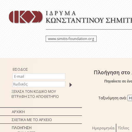
www.simitis-foundation.org
ΕΙΣΟΔΟΣ
Πλοήγηση στο 
Πηγαίνετε σε έν
ΞΕΧΑΣΑ ΤΟΝ ΚΩΔΙΚΟ ΜΟΥ
ΕΓΓΡΑΦΗ ΣΤΟ ΑΠΟΘΕΤΗΡΙΟ
Ταξινόμηση ανά:
ΑΡΧΙΚΗ
ΣΧΕΤΙΚΑ ΜΕ ΤΟ ΑΡΧΕΙΟ
ΠΛΟΗΓΗΣΗ
Ημερομηνία
Τίτλος