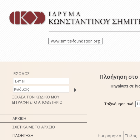
www.simitis-foundation.org
ΕΙΣΟΔΟΣ
Πλοήγηση στο 
Πηγαίνετε σε έν
ΞΕΧΑΣΑ ΤΟΝ ΚΩΔΙΚΟ ΜΟΥ
ΕΓΓΡΑΦΗ ΣΤΟ ΑΠΟΘΕΤΗΡΙΟ
Ταξινόμηση ανά:
ΑΡΧΙΚΗ
ΣΧΕΤΙΚΑ ΜΕ ΤΟ ΑΡΧΕΙΟ
ΠΛΟΗΓΗΣΗ
Ημερομηνία
Τίτλος