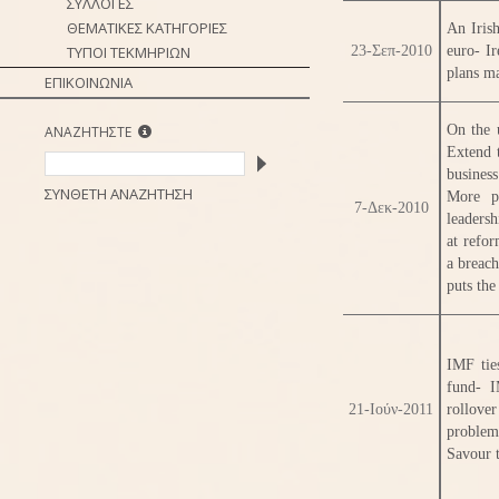
ΣΥΛΛΟΓΕΣ
ΘΕΜΑΤΙΚΕΣ ΚΑΤΗΓΟΡΙΕΣ
An Iris
ΤΥΠΟΙ ΤΕΚΜΗΡΙΩΝ
23-Σεπ-2010
euro- Ir
plans ma
ΕΠΙΚΟΙΝΩΝΙΑ
On the 
ΑΝΑΖΗΤΗΣΤΕ
Extend 
busines
ΣΥΝΘΕΤΗ ΑΝΑΖΗΤΗΣΗ
More pu
7-Δεκ-2010
leadersh
at refo
a breach
puts the
IMF tie
fund- I
21-Ιούν-2011
rollove
problem
Savour t