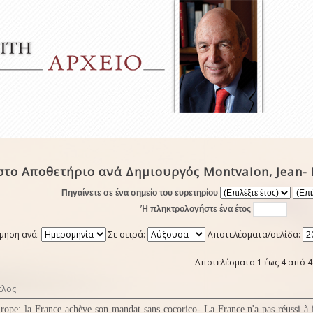
το Αποθετήριο ανά Δημιουργός Montvalon, Jean- 
Πηγαίνετε σε ένα σημείο του ευρετηρίου
Ή πληκτρολογήστε ένα έτος
μηση ανά:
Σε σειρά:
Αποτελέσματα/σελίδα:
Αποτελέσματα 1 έως 4 από 4
τλος
rope: la France achève son mandat sans cocorico- La France n'a pas réussi à 