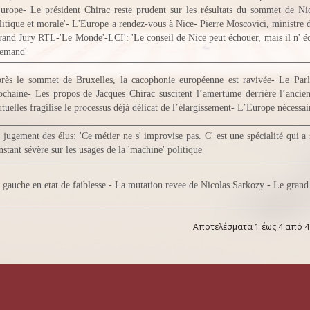
Europe- Le président Chirac reste prudent sur les résultats du sommet de Ni
litique et morale'- L'Europe a rendez-vous à Nice- Pierre Moscovici, ministre 
rand Jury RTL-'Le Monde'-LCI': 'Le conseil de Nice peut échouer, mais il n' é
lemand'
rès le sommet de Bruxelles, la cacophonie européenne est ravivée- Le Parl
ochaine- Les propos de Jacques Chirac suscitent l’amertume derrière l’ancie
tuelles fragilise le processus déjà délicat de l’élargissement- L’Europe nécessai
 jugement des élus: 'Ce métier ne s' improvise pas. C' est une spécialité qui a 
nstant sévère sur les usages de la 'machine' politique
 gauche en etat de faiblesse - La mutation revee de Nicolas Sarkozy - Le grand
Αποτελέσματα 1 έως 4 από 4