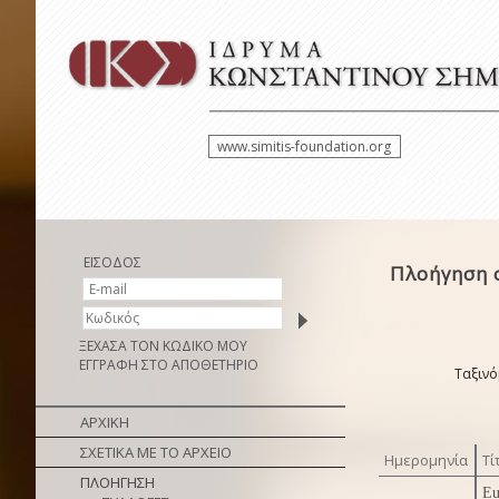
www.simitis-foundation.org
ΕΙΣΟΔΟΣ
Πλοήγηση σ
ΞΕΧΑΣΑ ΤΟΝ ΚΩΔΙΚΟ ΜΟΥ
ΕΓΓΡΑΦΗ ΣΤΟ ΑΠΟΘΕΤΗΡΙΟ
Ταξινό
ΑΡΧΙΚΗ
ΣΧΕΤΙΚΑ ΜΕ ΤΟ ΑΡΧΕΙΟ
Ημερομηνία
Τί
ΠΛΟΗΓΗΣΗ
Eu