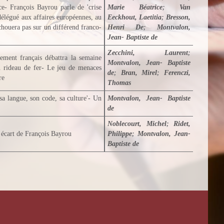
ce- François Bayrou parle de 'crise
Marie Béatrice
;
Van
délégué aux affaires européennes, au
Eeckhout, Laetitia
;
Bresson,
chouera pas sur un différend franco-
Henri De
;
Montvalon,
Jean- Baptiste de
Zecchini, Laurent
;
ement français débattra la semaine
Montvalon, Jean- Baptiste
n rideau de fer- Le jeu de menaces
de
;
Bran, Mirel
;
Ferenczi,
re
Thomas
sa langue, son code, sa culture'- Un
Montvalon, Jean- Baptiste
de
Noblecourt, Michel
;
Ridet,
 écart de François Bayrou
Philippe
;
Montvalon, Jean-
Baptiste de