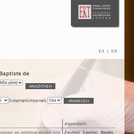
ΕΛ
|
EN
Baptiste de
Συγγραφείς/εγγραφή:
Δημιουργός
imposer ses ambitions sociales pour
Zecchini, Laurent
;
Baudet,