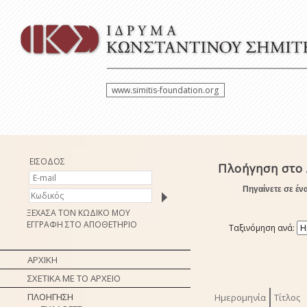
www.simitis-foundation.org
ΕΙΣΟΔΟΣ
Πλοήγηση στο 
Πηγαίνετε σε έν
ΞΕΧΑΣΑ ΤΟΝ ΚΩΔΙΚΟ ΜΟΥ
ΕΓΓΡΑΦΗ ΣΤΟ ΑΠΟΘΕΤΗΡΙΟ
Ταξινόμηση ανά:
ΑΡΧΙΚΗ
ΣΧΕΤΙΚΑ ΜΕ ΤΟ ΑΡΧΕΙΟ
ΠΛΟΗΓΗΣΗ
Ημερομηνία
Τίτλος