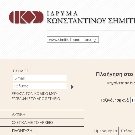
www.simitis-foundation.org
ΕΙΣΟΔΟΣ
Πλοήγηση στο 
Πηγαίνετε σε έν
ΞΕΧΑΣΑ ΤΟΝ ΚΩΔΙΚΟ ΜΟΥ
ΕΓΓΡΑΦΗ ΣΤΟ ΑΠΟΘΕΤΗΡΙΟ
Ταξινόμηση ανά:
ΑΡΧΙΚΗ
ΣΧΕΤΙΚΑ ΜΕ ΤΟ ΑΡΧΕΙΟ
ΠΛΟΗΓΗΣΗ
Ημερομηνία
Τίτλος