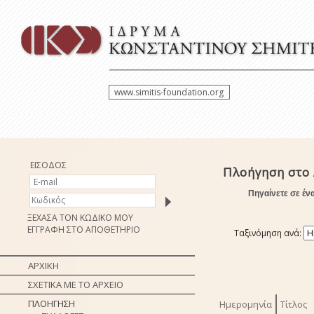
www.simitis-foundation.org
ΕΙΣΟΔΟΣ
Πλοήγηση στο 
Πηγαίνετε σε έν
ΞΕΧΑΣΑ ΤΟΝ ΚΩΔΙΚΟ ΜΟΥ
ΕΓΓΡΑΦΗ ΣΤΟ ΑΠΟΘΕΤΗΡΙΟ
Ταξινόμηση ανά:
ΑΡΧΙΚΗ
ΣΧΕΤΙΚΑ ΜΕ ΤΟ ΑΡΧΕΙΟ
ΠΛΟΗΓΗΣΗ
Ημερομηνία
Τίτλος