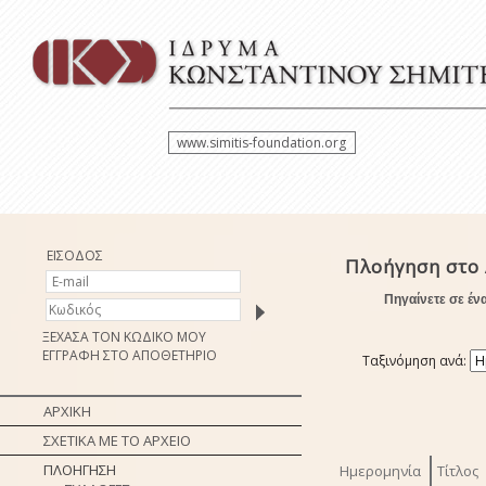
www.simitis-foundation.org
ΕΙΣΟΔΟΣ
Πλοήγηση στο 
Πηγαίνετε σε έν
ΞΕΧΑΣΑ ΤΟΝ ΚΩΔΙΚΟ ΜΟΥ
ΕΓΓΡΑΦΗ ΣΤΟ ΑΠΟΘΕΤΗΡΙΟ
Ταξινόμηση ανά:
ΑΡΧΙΚΗ
ΣΧΕΤΙΚΑ ΜΕ ΤΟ ΑΡΧΕΙΟ
ΠΛΟΗΓΗΣΗ
Ημερομηνία
Τίτλος