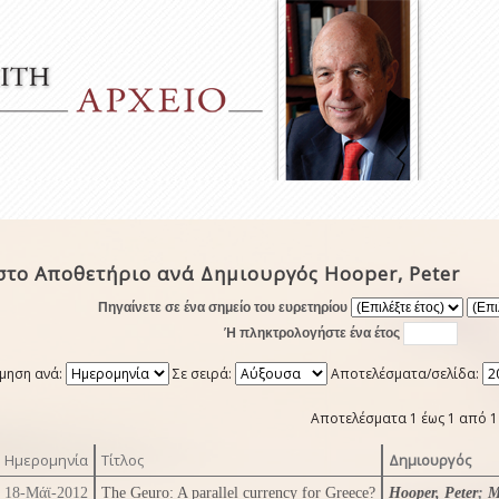
στο Αποθετήριο ανά Δημιουργός Hooper, Peter
Πηγαίνετε σε ένα σημείο του ευρετηρίου
Ή πληκτρολογήστε ένα έτος
μηση ανά:
Σε σειρά:
Αποτελέσματα/σελίδα:
Αποτελέσματα 1 έως 1 από 1
Ημερομηνία
Τίτλος
Δημιουργός
18-Μάϊ-2012
The Geuro: A parallel currency for Greece?
Hooper, Peter
;
M