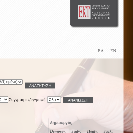
ΕΛ
|
EN
Συγγραφείς/εγγραφή:
Δημιουργός
Dempsey, Judy
;
Healy, Jack
;