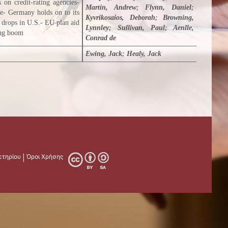
 on credit-rating agencies-
Martin, Andrew
;
Flynn, Daniel
;
e- Germany holds on to its
Kyvrikosaios, Deborah
;
Browning,
r drops in U.S.- EU plan aid
Lynnley
;
Sullivan, Paul
;
Aenlle,
ing boom
Conrad de
Ewing, Jack
;
Healy, Jack