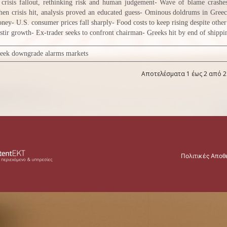
 crisis fallout, rethinking risk and human judgement- Wave of blame crashes
en crisis hit, analysis proved an educated guess- Ominous doldrums in Greec
ney- U.S. consumer prices fall sharply- Food costs to keep rising despite othe
 stir growth- Ex-trader seeks to confront chairman- Greeks hit by end of shipp
eek downgrade alarms markets
Αποτελέσματα 1 έως 2 από 2