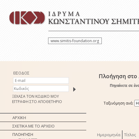
www.simitis-foundation.org
ΕΙΣΟΔΟΣ
Πλοήγηση στο 
Πηγαίνετε σε έν
ΞΕΧΑΣΑ ΤΟΝ ΚΩΔΙΚΟ ΜΟΥ
ΕΓΓΡΑΦΗ ΣΤΟ ΑΠΟΘΕΤΗΡΙΟ
Ταξινόμηση ανά:
ΑΡΧΙΚΗ
ΣΧΕΤΙΚΑ ΜΕ ΤΟ ΑΡΧΕΙΟ
ΠΛΟΗΓΗΣΗ
Ημερομηνία
Τίτλος